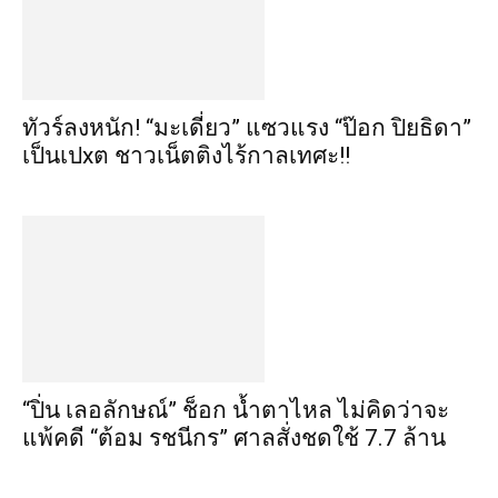
ทัวร์ลงหนัก! “มะเดี่ยว” แซวแรง “ป๊อก ปิยธิดา”
เป็นเปxต ชาวเน็ตติงไร้กาลเทศะ!!
“ปิ่น เลอลักษณ์” ช็อก น้ำตาไหล ไม่คิดว่าจะ
แพ้คดี “ต้อม รชนีกร” ศาลสั่งชดใช้ 7.7 ล้าน