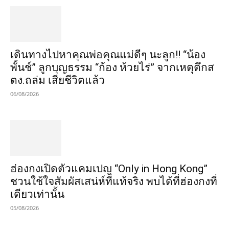
เดินทางไปหาคุณพ่อคุณแม่ดีๆ นะลูก!! “น้อง
พั้นช์” ลูกบุญธรรม “ก้อง ห้วยไร่” จากเหตุตึกส
ตง.ถล่ม เสียชีวิตแล้ว
06/08/2026
ฮ่องกงเปิดตัวแคมเปญ “Only in Hong Kong”
ชวนใช้ใจสัมผัสเสน่ห์ที่แท้จริง พบได้ที่ฮ่องกงที่
เดียวเท่านั้น
05/08/2026