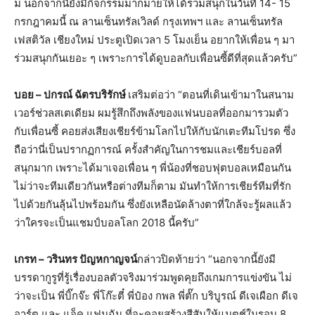
ม นอกจากนี้ยังมีกิจกรรมมากมายให้ได้ร่วมสนุกในวันที่ 14- 15
กรกฎาคมนี้ ณ ลานเซ็นทรัลเวิลด์ กรุงเทพฯ และ ลานเซ็นทรัล
เฟสติวัล เชียงใหม่ ประตูเปิดเวลา 5 โมงเย็น อยากให้เพื่อน ๆ มา
ร่วมสนุกกันเยอะ ๆ เพราะการได้ดูบอลกับเพื่อนซี้ดีที่สุดแล้วครับ”
บอย – ปกรณ์ ฉัตรบริรักษ์
เสริมต่อว่า “ตอนที่เดินเข้ามาในสนาม
เวอร์ช่วลสเตเดียม ผมรู้สึกถึงพลังของแฟนบอลที่ออกมารวมตัว
กับเพื่อนซี้ คอยส่งเสียงเชียร์ข้ามโลกไปให้กับนักเตะทีมโปรด ซึ่ง
ถือว่านี่เป็นปรากฏการณ์ ครั้งสำคัญในการชมและเชียร์บอลที่
สนุกมาก เพราะได้มาเจอเพื่อน ๆ พี่น้องที่ชอบฟุตบอลเหมือนกัน
ไม่ว่าจะทีมเดียวกันหรือต่างทีมก็ตาม มันทำให้การเชียร์ทีมที่รัก
ไปด้วยกันลุ้นไปพร้อมกัน ซึ่งยังเหลือนัดล้างตาที่ใกล้จะรู้ผลแล้ว
ว่าใครจะเป็นแชมป์บอลโลก 2018 นี้ครับ”
เกรท – วรินทร ปัญหกาญจน์
กล่าวปิดท้ายว่า “นอกจากนี้ยังมี
บรรดากูรูที่รู้เรื่องบอลตัวจริงมาร่วมพูดคุยถึงเกมการแข่งขัน ไม่
ว่าจะเป็น พี่บิ๊กจ๊ะ พี่โก๊ะตี๋ พี่ป๋อง กพล พี่ตั๊ก บริบูรณ์ ดีเจเผือก ดีเจ
อาร์ต และ แจ็ค แฟนฉัน ที่จะคอยสร้างสีสันให้แมตช์ในรอบ 8