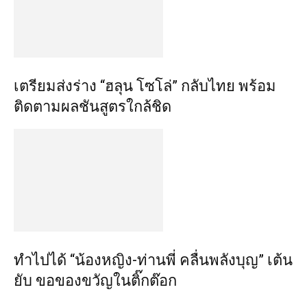
เตรียมส่งร่าง “ฮลุน โซโล่” กลับไทย พร้อม
ติดตามผลชันสูตรใกล้ชิด
ทำไปได้ “น้องหญิง-ท่านพี่ คลื่นพลังบุญ” เต้น
ยับ ขอของขวัญในติ๊กต๊อก