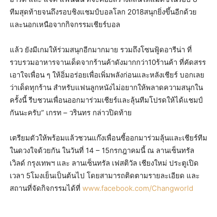
ทีมสุดท้ายจนถึงรอบชิงแชมป์บอลโลก 2018สนุกยิ่งขึ้นอีกด้วย
และนอกเหนือจากกิจกรรมเชียร์บอล
แล้ว ยังมีเกมให้ร่วมสนุกอีกมากมาย รวมถึงโซนฟู้ดอารีน่า ที่
รวบรวมอาหารจานเด็ดจากร้านค้าดังมากกว่า10ร้านค้า ที่คัดสรร
เอาใจเพื่อน ๆ ให้อิ่มอร่อยเพื่อเพิ่มพลังก่อนและหลังเชียร์ บอกเลย
ว่าเด็ดทุกร้าน สำหรับแฟนลูกหนังไม่อยากให้พลาดความสนุกใน
ครั้งนี้ รีบชวนเพื่อนออกมาร่วมเชียร์และลุ้นทีมโปรดให้ได้แชมป์
กันนะครับ” เกรท – วรินทร กล่าวปิดท้าย
เตรียมตัวให้พร้อมแล้วชวนแก๊งเพื่อนซี้ออกมาร่วมลุ้นและเชียร์ทีม
ในดวงใจด้วยกัน ในวันที่ 14 – 15กรกฎาคมนี้ ณ ลานเซ็นทรัล
เวิลด์ กรุงเทพฯ และ ลานเซ็นทรัล เฟสติวัล เชียงใหม่ ประตูเปิด
เวลา 5โมงเย็นเป็นต้นไป
โดยสามารถติดตามรายละเอียด และ
สถานที่จัดกิจกรรมได้ที่
www.facebook.com/Changworld