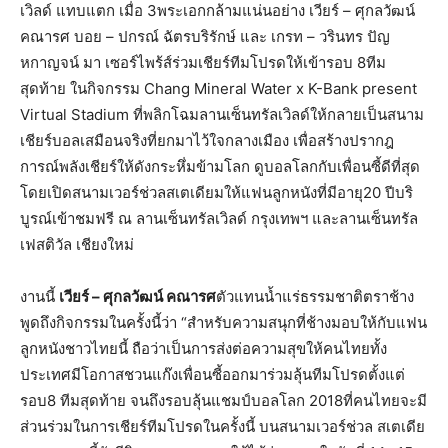
เวิลด์ แทบแตก เมื่อ 3พระเอกกล้ามแน่นอย่าง เวียร์ – ศุกลวัฒน์
คณารศ บอย – ปกรณ์ ฉัตรบริรักษ์ และ เกรท – วรินทร ปัญ
หกาญจน์ มา เซอร์ไพร้ส์ร่วมเชียร์ทีมโปรดให้เข้ารอบ 8ทีม
สุดท้าย ในกิจกรรม Chang Mineral Water x K-Bank present
Virtual Stadium ที่พลิกโฉมลานเซ็นทรัลเวิลด์ให้กลายเป็นสนาม
เชียร์บอลเสมือนจริงที่ยกมาไว้ใจกลางเมือง เพื่อสร้างปรากฎ
การณ์พลังเชียร์ให้ดังกระหึ่มข้ามโลก ดูบอลโลกกับเพื่อนซี้ดีที่สุด
โดยเปิดสนามเวอร์ช่วลสเตเดียมให้แฟนลูกหนังที่มีอายุ20 ปีบริ
บูรณ์เข้าชมฟรี ณ ลานเซ็นทรัลเวิลด์ กรุงเทพฯ และลานเซ็นทรัล
เฟสติวัล เชียงใหม่
งานนี้
เวียร์ – ศุกลวัฒน์ คณารศ
ตัวแทนน้ำแร่ธรรมชาติตราช้าง
พูดถึงกิจกรรมในครั้งนี้ว่า “สำหรับความสนุกที่ช้างมอบให้กับแฟน
ลูกหนังชาวไทยนี้ ถือว่าเป็นการส่งต่อความสุขให้คนไทยทั้ง
ประเทศมีโอกาสชวนแก๊งเพื่อนซี้ออกมาร่วมลุ้นทีมโปรดตั้งแต่
รอบ8 ทีมสุดท้าย จนถึงรอบลุ้นแชมป์บอลโลก 2018ที่คนไทยจะมี
ส่วนร่วมในการเชียร์ทีมโปรดในครั้งนี้ บนสนามเวอร์ช่วล สเตเดีย