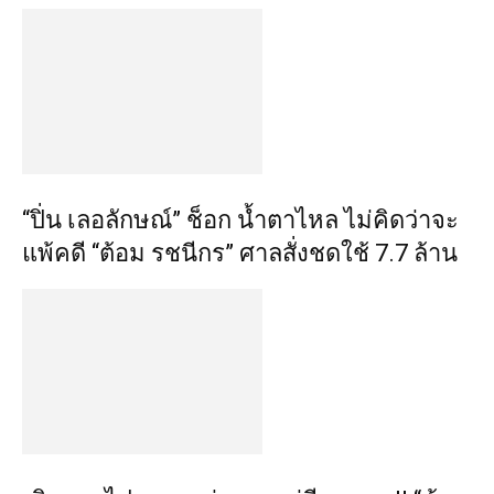
“ปิ่น เลอลักษณ์” ช็อก น้ำตาไหล ไม่คิดว่าจะ
แพ้คดี “ต้อม รชนีกร” ศาลสั่งชดใช้ 7.7 ล้าน