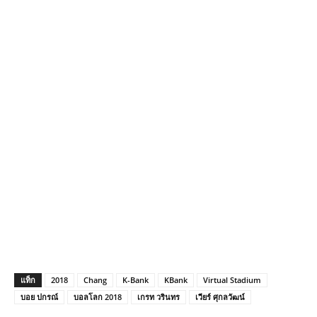
แท็ก
2018
Chang
K-Bank
KBank
Virtual Stadium
บอย ปกรณ์
บอลโลก 2018
เกรท วรินทร
เวียร์ ศุกลวัฒน์