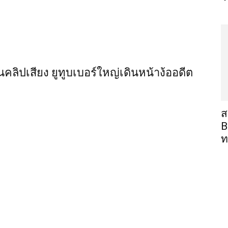
คลิปเสียง ยูทูบเบอร์ใหญ่เดินหน้าง้ออดีต
ส
B
ท