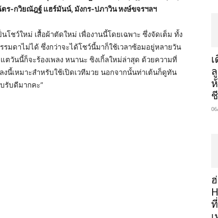
ฉัตร
-กวิยณัฎฐ์ แฮร์มันน์
, มังกร-ปภาวิน หงษ์ขจรฯลฯ
โชว์ใหม่ เสื้อผ้าตัดใหม่ เพื่องานนี้โดยเฉพาะ ซึ่งจัดเต็ม ทั้ง
รมดาไม่ได้ ซึ่งกว่าจะได้โชว์นี้มาก็ใช้เวลาซ้อมอยู่หลายวัน
เ
ตวันนี้ก็จะร้องเพลง หนานะ ซิงเกิ้ลใหม่ล่าสุด ด้วยความที่
ล
นี้เหมาะสำหรับใช้เปิดเวทีมวย นอกจากนั้นท่าเต้นก็ดูทัน
ห
ตอบรับดีมากคะ”
ช
06
ฮ
H
ท
เ