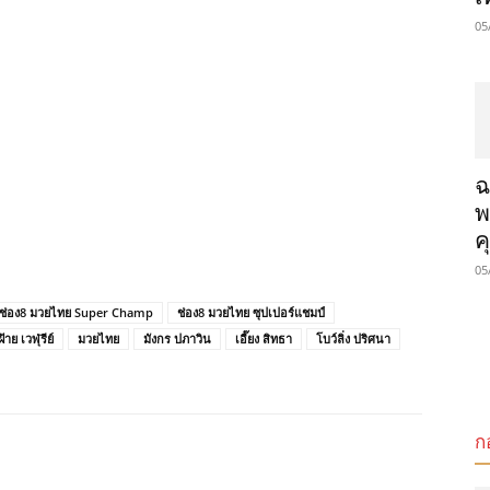
05
ฉ
พ
ค
05
ช่อง8 มวยไทย Super Champ
ช่อง8 มวยไทย ซุปเปอร์แชมป์
ฝ้าย เวฬุรีย์
มวยไทย
มังกร ปภาวิน
เอี๊ยง สิทธา
โบว์ลิ่ง ปริศนา
ก