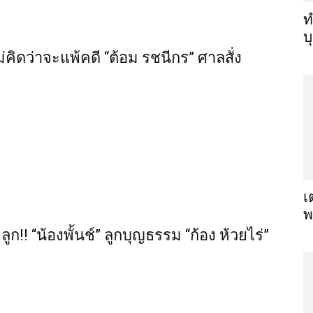
ท
บ
่คิดว่าจะแพ้คดี “ต้อม รชนีกร” ศาลสั่ง
เ
พ
!! “น้องพั้นช์” ลูกบุญธรรม “ก้อง ห้วยไร่”