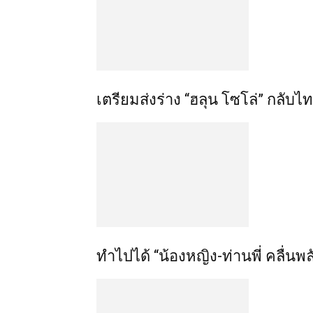
เตรียมส่งร่าง “ฮลุน โซโล่” กลับ
ทำไปได้ “น้องหญิง-ท่านพี่ คลื่นพ