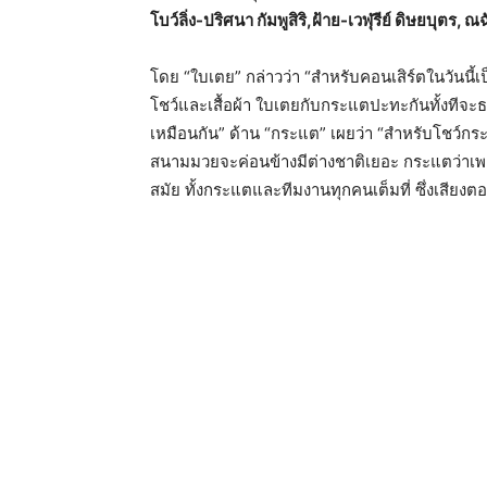
โบว์ลิ่ง-ปริศนา กัมพูสิริ,ฝ้าย-เวฬุรีย์ ดิษยบุตร, ณ
โดย “ใบเตย” กล่าวว่า “สำหรับคอนเสิร์ตในวันนี้เป็น
โชว์และเสื้อผ้า ใบเตยกับกระแตปะทะกันทั้งทีจะธร
เหมือนกัน” ด้าน “กระแต” เผยว่า “สำหรับโชว์กระแ
สนามมวยจะค่อนข้างมีต่างชาติเยอะ กระแตว่าเพลง
สมัย ทั้งกระแตและทีมงานทุกคนเต็มที่ ซึ่งเสียง