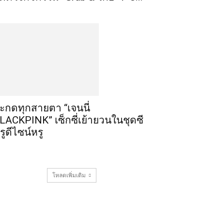
ะกดทุกสายตา “เจนนี่
LACKPINK” เซ็กซี่เย้ายวนในชุดซี
รูดีไซน์หรู
โหลดเพิ่มเติม