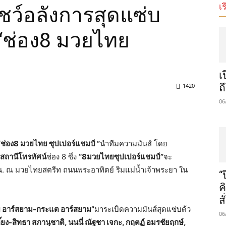
เร
ชว์อลังการสุดแซ่บ
 “ช่อง8 มวยไทย
เ
1420
ถ
06
“ช่อง
8
มวยไทย ซุปเปอร์แชมป์ ”
นำทีมความมันส์ โดย
สถานีโทรทัศน์
ช่อง 8 ซึ่ง
“
8
มวยไทยซุปเปอร์แชมป์”
จะ
น. ณ มวยไทยสตรีท ถนนพระอาทิตย์ ริมแม่น้ำเจ้าพระยา ใน
“
ค
ส
 อาร์สยาม-กระแต อาร์สยาม
”
มาระเบิดความมันส์สุดแซ่บด้ว
06
ี๊ยง-สิทธา สภานุชาติ, นนนี่ ณัฐชา เจกะ, กฤตฏ์ อมรชัยฤกษ์,