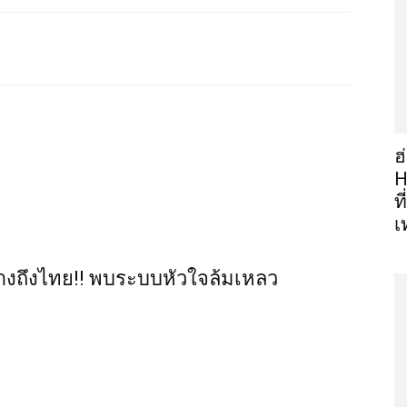
ฮ
H
ท
เ
ร่างถึงไทย!! พบระบบหัวใจล้มเหลว