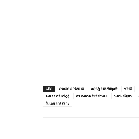
แท็ก
กระแต อาร์สยาม
กฤตฏ์ อมรชัยฤกษ์
ช่อง8
ณฉัตร กวิยณัฎฐ์
ดร.องอาจ สิงห์ลำพอง
นนนี่ ณัฐชา
ใบเตย อาร์สยาม
แบ่งปัน