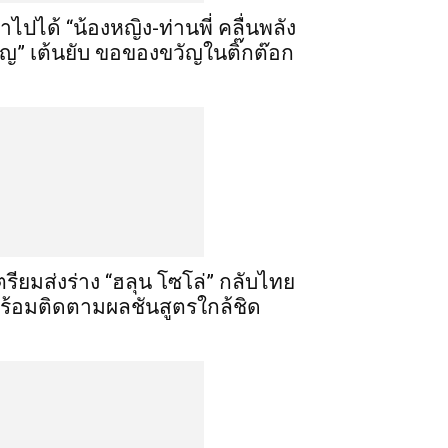
ำไปได้ “น้องหญิง-ท่านพี่ คลื่นพลัง
ุญ” เต้นยับ ขอของขวัญในติ๊กต๊อก
ตรียมส่งร่าง “ฮลุน โซโล่” กลับไทย
ร้อมติดตามผลชันสูตรใกล้ชิด