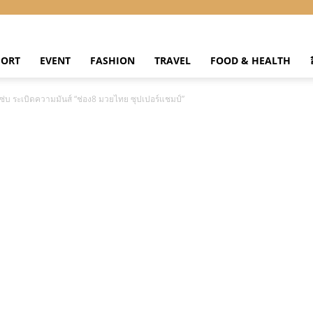
PORT
EVENT
FASHION
TRAVEL
FOOD & HEALTH
ซ่บ ระเบิดความมันส์ “ช่อง8 มวยไทย ซุปเปอร์แชมป์”