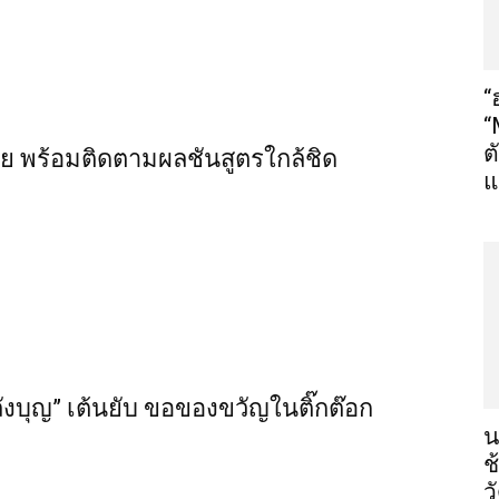
“
“
ต
ไทย พร้อมติดตามผลชันสูตรใกล้ชิด
แ
ลังบุญ” เต้นยับ ขอของขวัญในติ๊กต๊อก
น
ช
ว