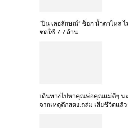
“ปิ่น เลอลักษณ์” ช็อก น้ำตาไหล ไม
ชดใช้ 7.7 ล้าน
เดินทางไปหาคุณพ่อคุณแม่ดีๆ นะลูก
จากเหตุตึกสตง.ถล่ม เสียชีวิตแล้ว