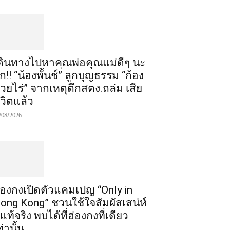
ดินทางไปหาคุณพ่อคุณแม่ดีๆ นะ
ูก!! “น้องพั้นช์” ลูกบุญธรรม “ก้อง
้วยไร่” จากเหตุตึกสตง.ถล่ม เสีย
ีวิตแล้ว
/08/2026
่องกงเปิดตัวแคมเปญ “Only in
ong Kong” ชวนใช้ใจสัมผัสเสน่ห์
ี่แท้จริง พบได้ที่ฮ่องกงที่เดียว
ท่านั้น