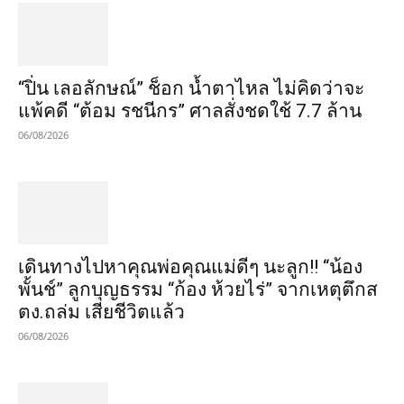
“ปิ่น เลอลักษณ์” ช็อก น้ำตาไหล ไม่คิดว่าจะ
แพ้คดี “ต้อม รชนีกร” ศาลสั่งชดใช้ 7.7 ล้าน
06/08/2026
เดินทางไปหาคุณพ่อคุณแม่ดีๆ นะลูก!! “น้อง
พั้นช์” ลูกบุญธรรม “ก้อง ห้วยไร่” จากเหตุตึกส
ตง.ถล่ม เสียชีวิตแล้ว
06/08/2026