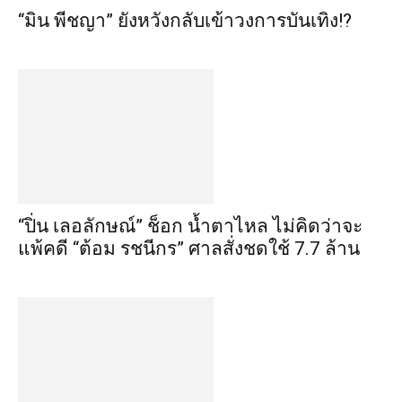
“มิน พีชญา” ยังหวังกลับเข้าวงการบันเทิง!?
“ปิ่น เลอลักษณ์” ช็อก น้ำตาไหล ไม่คิดว่าจะ
แพ้คดี “ต้อม รชนีกร” ศาลสั่งชดใช้ 7.7 ล้าน