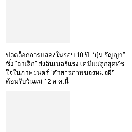
ปลดล็อกการแสดงในรอบ 10 ปี! “บุ๋ม รัญญา”
ซึ้ง “อาเล็ก” ส่งอินเนอร์แรง เคมีแม่ลูกสุดทัช
ใจในภาพยนตร์ “คำสารภาพของหมอผี”
ต้อนรับวันแม่ 12 ส.ค.นี้