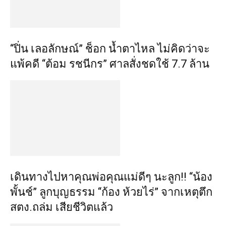
“ปิ่น เลอลักษณ์” ช็อก น้ำตาไหล ไม่คิดว่าจะ
แพ้คดี “ต้อม รชนีกร” ศาลสั่งชดใช้ 7.7 ล้าน
เดินทางไปหาคุณพ่อคุณแม่ดีๆ นะลูก!! “น้อง
พั้นช์” ลูกบุญธรรม “ก้อง ห้วยไร่” จากเหตุตึก
สตง.ถล่ม เสียชีวิตแล้ว