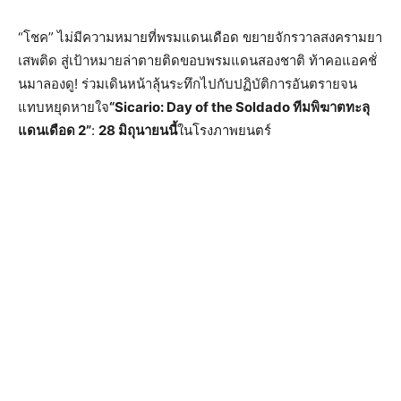
“โชค” ไม่มีความหมายที่พรมแดนเดือด ขยายจักรวาลสงครามยา
เสพติด สู่เป้าหมายล่าตายติดขอบพรมแดนสองชาติ ท้าคอแอคชั่
นมาลองดู! ร่วมเดินหน้าลุ้นระทึกไปกับปฏิบัติการอันตรายจน
แทบหยุดหายใจ
“
Sicario: Day of the Soldado
ทีมพิฆาตทะลุ
แดนเดือด 2”
:
28 มิถุนายนนี้
ในโรงภาพยนตร์