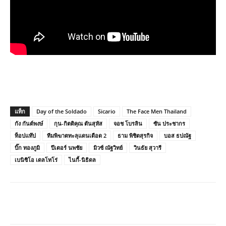
แท็ก
Day of the Soldado
Sicario
The Face Men Thailand
กัง กันต์พงษ์
กุน-กิตติคุณ ตันสุหัส
จอช โบรลิน
ซัน ประชากร
ท็อปแท๊ป
ทีมพิฆาตทะลุแดนเดือด 2
ธาม พิชิตสุรกิจ
บอส ธปณัฐ
บิ๊ก ทองภูมิ
ปีเตอร์ นพชัย
มิวซ์ ณัฐวิทย์
วินธัย สุวารี
เบนิซิโอ เดลโทโร่
ไนกี้-นิธิดล