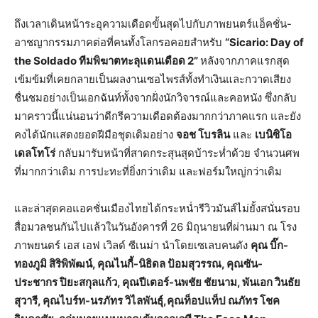
ถึงเวลาเดินหน้าระอุความเดือดขั้นสุดไปกับภาพยนตร์แอ็คชั่น-
อาชญากรรมภาคต่อที่คนทั้งโลกรอคอยสำหรับ
“Sicario: Day of
the Soldado ทีมพิฆาตทะลุแดนเดือด 2”
หลังจากภาคแรกสุด
เข้มข้มที่เคยกลายเป็นผลงานเซอไพรส์ทั้งทำเงินและกวาดเสียง
ชื่นชมอย่างเป็นเอกฉันท์ทั้งจากฝั่งนักวิจารณ์และคอหนัง ซึ่งกลับ
มาคราวนี้แน่นอนว่าดีกรีความเดือดต้องมากกว่าภาคแรก และยัง
คงได้นักแสดงยอดฝีมือชุดเดิมอย่าง
จอช โบรลิน
และ
เบนิซิโอ
เดลโทโร่
กลับมารับหน้าที่สาดกระสุนสุดบ้าระห่ำด้วย จำนวนศพ
ที่มากกว่าเดิม การปะทะที่ยิ่งกว่าเดิม และฟอร์มใหญ่กว่าเดิม
และล่าสุดคอแอคชั่นเมืองไทยได้กระหน่ำรีวิวมันส์ไม่ยั้งสนั่นรอบ
สื่อมวลชนกันไปแล้วในวันอังคารที่ 26 มิถุนายนที่ผ่านมา ณ โรง
ภาพยนตร์ เอส เอฟ เวิลด์ ซีเนม่า นำโดยเซเลบคนดัง
คุณ บิ๊ก-
ทองภูมิ สิริพิพัฒน์
, คุณไนกี้-นิธิดล ป้อมสุวรรณ, คุณซัน-
ประชากร ปิยะสกุลแก้ว, คุณปีเตอร์-นพชัย ชัยนาม, พันเอก วินธัย
สุวารี, คุณไบร์ท-นรภัทร วิไลพันธุ์,คุณท็อปแท็ป ณภัทร โชค