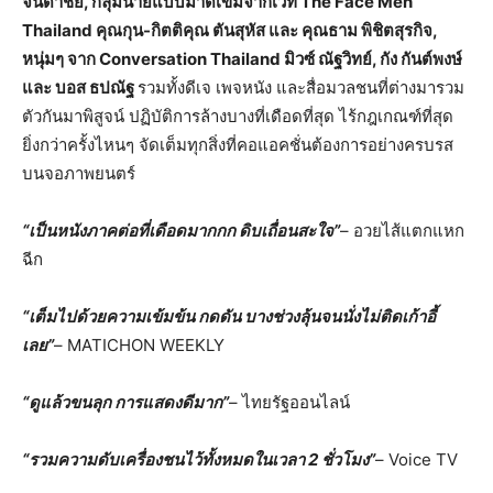
จินดาชัย, กลุ่มนายแบบมาดเข้มจากเวที The Face Men
Thailand คุณกุน-กิตติคุณ ตันสุหัส และ คุณธาม พิชิตสุรกิจ,
หนุ่มๆ จาก Conversation Thailand มิวซ์ ณัฐวิทย์, กัง กันต์พงษ์
และ บอส ธปณัฐ
รวมทั้งดีเจ เพจหนัง และสื่อมวลชนที่ต่างมารวม
ตัวกันมาพิสูจน์ ปฏิบัติการล้างบางที่เดือดที่สุด ไร้กฎเกณฑ์ที่สุด
ยิ่งกว่าครั้งไหนๆ จัดเต็มทุกสิ่งที่คอแอคชั่นต้องการอย่างครบรส
บนจอภาพยนตร์
“เป็นหนังภาคต่อที่เดือดมากกก ดิบเถื่อนสะใจ”
– อวยไส้แตกแหก
ฉีก
“เต็มไปด้วยความเข้มข้น กดดัน บางช่วงลุ้นจนนั่งไม่ติดเก้าอี้
เลย”
– MATICHON WEEKLY
“ดูแล้วขนลุก การแสดงดีมาก”
– ไทยรัฐออนไลน์
“รวมความดับเครื่องชนไว้ทั้งหมดในเวลา 2 ชั่วโมง”
– Voice TV