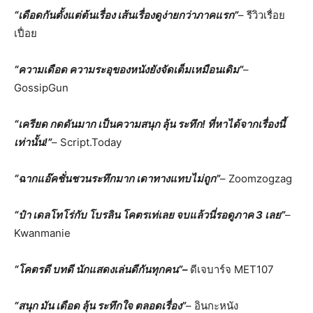
“เดือดกันตั้งแต่ต้นเรื่อง เส้นเรื่องดูง่ายกว่าภาคแรก”
– รีวิวเรื่อย
เปื่อย
“ความเดือด ความระอุของหนังยังจัดเต็มเหมือนเดิม”
–
GossipGun
“เครียด กดดันมาก เป็นความสนุก ลุ้น ระทึก! ที่หาได้จากเรื่องนี้
เท่านั้น!”
– Script.Today
“ฉากแอ๊คชั่นชวนระทึกมาก เดาทางแทบไม่ถูก”
– Zoomzogzag
“ป๋า
เดลโทโร่
กับ โบรลิน โคตรเท่เลย จบแล้วนี่รอดูภาค
3 เลย”
–
Kwanmanie
“โคตรดี บทดี นักแสดงเล่นดีกันทุกคน”
–
ดีเจบาร์จ MET107
“สนุก มัน เดือด ลุ้น ระทึกใจ ตลอดเรื่อง”
– อินกะหนัง