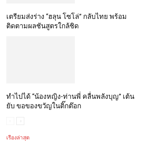
เตรียมส่งร่าง “ฮลุน โซโล่” กลับไทย พร้อม
ติดตามผลชันสูตรใกล้ชิด
ทำไปได้ “น้องหญิง-ท่านพี่ คลื่นพลังบุญ” เต้น
ยับ ขอของขวัญในติ๊กต๊อก
เรื่องล่าสุด