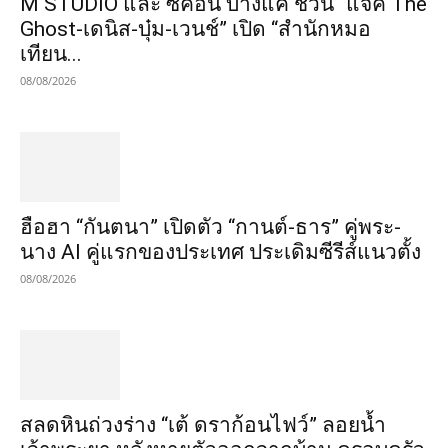
M STUDIO และ ซีคอน บางแค ชวน “แจ็ค The
Ghost-เดนิส-บุ๋ม-เวนช์” เปิด “สำนักหมอ
เทียน...
08/08/2026
ฮือฮา “กันตนา” เปิดตัว “กานต์-ธาร” คู่พระ-
นาง AI คู่แรกของประเทศ ประเดิมซีรีส์แนวตั้ง
08/08/2026
สลดหินถ่วงร่าง “เต้ ดราก้อนไฟว์” ลอยน้ำ