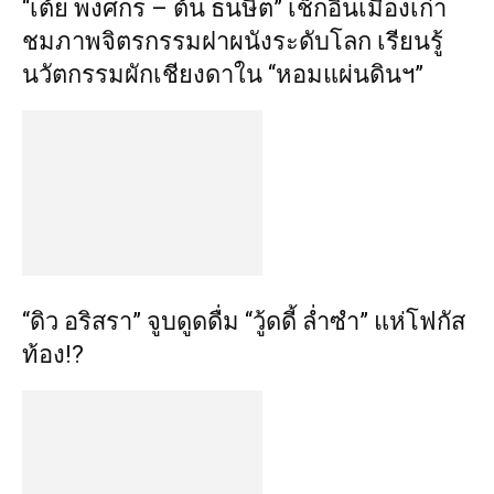
“เต้ย พงศกร – ต้น ธนษิต” เช็กอินเมืองเก่า
ชมภาพจิตรกรรมฝาผนังระดับโลก เรียนรู้
นวัตกรรมผักเชียงดาใน “หอมแผ่นดินฯ”
“ดิว อริสรา” จูบดูดดื่ม “วู้ดดี้ ล่ำซำ” แห่โฟกัส
ท้อง!?