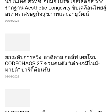
นาโนเทค สวทช. จับมือ เมิร์ซ เอสเธติกส์ วาง
รากฐาน Aesthetic Longevity ขับเคลื่อนไทยสู่
อนาคตเศรษฐกิจสุขภาพและอายุวัฒน์
09/08/2026
​ยกระดับการสวิง! อาดิดาส กอล์ฟ เผยโฉม
CODECHAOS 27 ชวนคนดัง “เต๋า-เจมีไนน์-
มายด์” ปาร์ตี้ต้อนรับ
08/08/2026