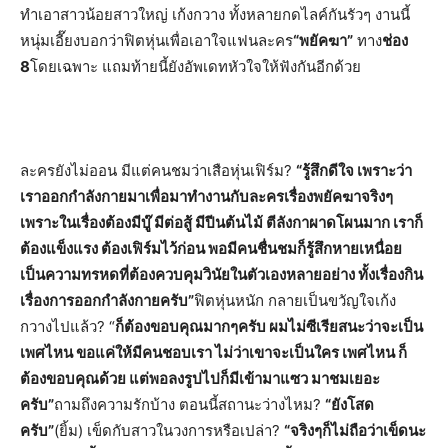
ทำเอาสาวน้อยสาวใหญ่ เก้งกวาง ทั้งหลายกดไลค์กันรัวๆ งานนี้
หนุ่มเอี๊ยงบอกว่าฟิตหุ่นเพื่อเอาใจแฟนละคร
“พยัคฆา”
ทาง
ช่อง
8
โดยเฉพาะ แถมท้ายนี้ยังอัพเดทหัวใจให้ฟังกันอีกด้วย
ละครยังไม่ออน มีแต่คนชมว่าเสือหุ่นเฟิร์ม?
“รู้สึกดีใจ เพราะว่า
เราออกกำลังกายมาเพื่อมาทำงานกับละครเรื่องพยัคฆาจริงๆ
เพราะในเรื่องต้องมีบู๊ มีต่อสู้ มีปีนต้นไม้ ตีลังกาผาดโผนมาก เราก็
ต้องแข็งแรง ต้องเฟิร์มไว้ก่อน พอมีคนชื่นชมก็รู้สึกหายเหนื่อย
เป็นความทรหดที่ต้องควบคุมวินัยในตัวเองหลายอย่าง ทั้งเรื่องกิน
เรื่องการออกกำลังกายครับ”
ฟิตหุ่นหนัก กลายเป็นขวัญใจเก้ง
กวางไปแล้ว? “
ก็ต้องขอบคุณมากๆครับ ผมไม่ซีเรียสนะว่าจะเป็น
เพศไหน ขอแค่ให้มีคนชอบเรา ไม่ว่าเขาจะเป็นใคร เพศไหน ก็
ต้องขอบคุณด้วย แต่พอลงรูปไปก็มีเข้ามาแซว มาชมเยอะ
ครับ”
ถามถึงความรักบ้าง ตอนนี้สถานะว่างไหม?
“ยังโสด
ครับ”
(ยิ้ม) เข็ดกับสาวในวงการหรือเปล่า?
“จริงๆก็ไม่ถือว่าเข็ดนะ