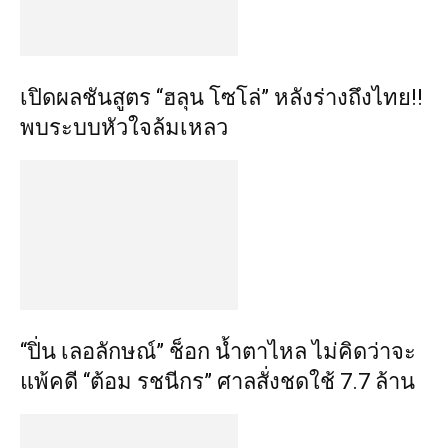
เปิดผลชันสูตร “ฮลุน โซโล่” หลังร่างถึงไทย!!
พบระบบหัวใจล้มเหลว
“ปิ่น เลอลักษณ์” ช็อก น้ำตาไหล ไม่คิดว่าจะ
แพ้คดี “ต้อม รชนีกร” ศาลสั่งชดใช้ 7.7 ล้าน