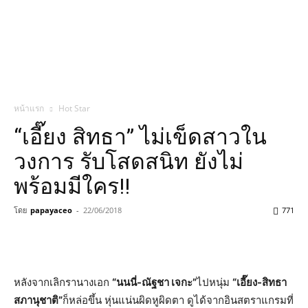
หน้าแรก
Hot Star
“เอี๊ยง สิทธา” ไม่เข็ดสาวใน
วงการ รับโสดสนิท ยังไม่
พร้อมมีใคร!!
โดย
papayaceo
-
22/06/2018
771
หลังจากเลิกรานางเอก
“นนนี่-ณัฐชา เจกะ”
ไปหนุ่ม
“เอี๊ยง-สิทธา
สภานุชาติ”
ก็หล่อขึ้น หุ่นแน่นผิดหูผิดตา ดูได้จากอินสตราแกรมที่