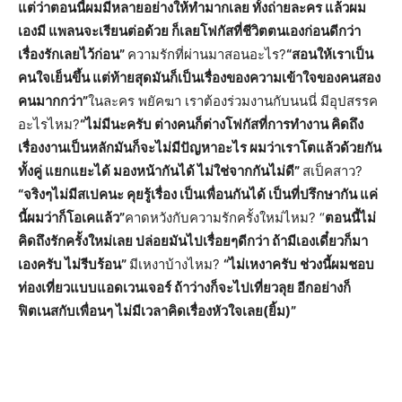
แต่ว่าตอนนี้ผมมีหลายอย่างให้ทำมากเลย ทั้งถ่ายละคร แล้วผม
เองมี แพลนจะเรียนต่อด้วย ก็เลยโฟกัสที่ชีวิตตนเองก่อนดีกว่า
เรื่องรักเลยไว้ก่อน”
ความรักที่ผ่านมาสอนอะไร?
“สอนให้เราเป็น
คนใจเย็นขึ้น แต่ท้ายสุดมันก็เป็นเรื่องของความเข้าใจของคนสอง
คนมากกว่า”
ในละคร พยัคฆา เราต้องร่วมงานกับนนนี่ มีอุปสรรค
อะไรไหม?
“ไม่มีนะครับ ต่างคนก็ต่างโฟกัสที่การทำงาน คิดถึง
เรื่องงานเป็นหลักมันก็จะไม่มีปัญหาอะไร ผมว่าเราโตแล้วด้วยกัน
ทั้งคู่ แยกแยะได้ มองหน้ากันได้ ไม่ใช่จากกันไม่ดี”
สเป็คสาว?
“จริงๆไม่มีสเปคนะ คุยรู้เรื่อง เป็นเพื่อนกันได้ เป็นที่ปรึกษากัน แค่
นี้ผมว่าก็โอเคแล้ว”
คาดหวังกับความรักครั้งใหม่ไหม? “
ตอนนี้ไม่
คิดถึงรักครั้งใหม่เลย ปล่อยมันไปเรื่อยๆดีกว่า ถ้ามีเองเดี๋ยวก็มา
เองครับ ไม่รีบร้อน”
มีเหงาบ้างไหม?
“ไม่เหงาครับ ช่วงนี้ผมชอบ
ท่องเที่ยวแบบแอดเวนเจอร์ ถ้าว่างก็จะไปเที่ยวลุย อีกอย่างก็
ฟิตเนสกับเพื่อนๆ ไม่มีเวลาคิดเรื่องหัวใจเลย(ยิ้ม)”