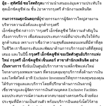
อุ้ย – สุทัศนีย์ ซอโสตถิกุล
มาร่วมนำเสนอแง่มุมความประทับใจ
สุดเอ็กซ์คลูซีฟ ณ ชั้น 2อาคารกรุงศรี สำนักงานเพลินจิต
กนกวรรณศุภนันตฤกษ์
ผู้ช่วยกรรมการผู้จัดการใหญ่สายงาน
บริหารความมั่งคั่งและลูกค้ากรุงศรี
เอ็กซ์คลูซีฟ กล่าวว่า “กรุงศรี เอ็กซ์คลูซีฟ ให้ความสำคัญใน
เรื่องการบริการ เพื่อส่งมอบประสบการณ์ที่น่าประทับใจให้กับ
ลูกค้าเสมอ เพราะเราเชื่อว่าความสุขคือผลตอบแทนที่มีค่าที่สุด
ในชีวิต เราจึงยกระดับและพัฒนาด้านการบริการอย่างดีที่สุดอยู่
เสมอ และในปีนี้
กรุงศรี เอ็กซ์คลูซีฟ ขอเปิดตัวศูนย์บริการแห่ง
ใหม่ กรุงศรี เอ็กซ์คลูซีฟ เซ็นเตอร์ สาขาสำนักเพลินจิต อย่าง
เป็นทางการ
ซึ่งนับเป็นศูนย์บริการสาขาแฟล็กชิพแห่งใหม่
ใจกลางกรุงเทพมหานคร ที่ครอบคลุมทุกบริการทั้งด้านการเงิน
และไลฟ์สไตล์ อาทิ Exclusive Investmentให้ทุกการลงทุนของคุณ
ได้รับการดูแลและบริการโดยที่ปรึกษาด้านการเงินจากผู้
เชี่ยวชาญและผู้จัดการการเงินส่วนบุคคล Exclusive Facilities
มอบประสบการณ์ความสะดวกสบายอย่างครบครัน ด้วยห้อง
ประชุมที่มีความเป็นส่วนตัว พร้อมบริการอินเตอร์เน็ตไร้สาย