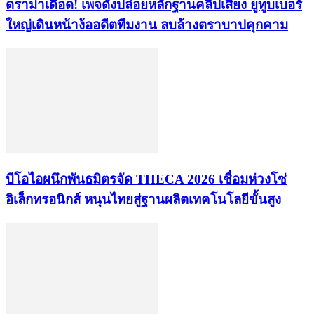
ดราม่าเดือด! เพจดังปล่อยหลักฐานคลิปเสียง ยูทูบเบอร์
ใหญ่เดินหน้าง้ออดีตทีมงาน ลบล้างตราบาปคุกคาม
บีโอไอผนึกพันธมิตรจัด THECA 2026 เชื่อมห่วงโซ่
อิเล็กทรอนิกส์ หนุนไทยสู่ฐานผลิตเทคโนโลยีขั้นสูง