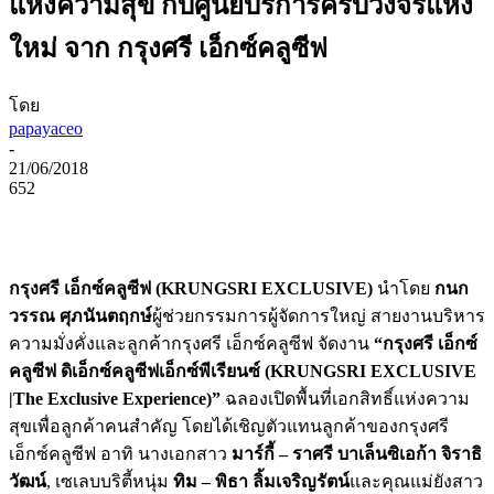
แห่งความสุข กับศูนย์บริการครบวงจรแห่ง
ใหม่ จาก กรุงศรี เอ็กซ์คลูซีฟ
โดย
papayaceo
-
21/06/2018
652
กรุงศรี เอ็กซ์คลูซีฟ (
KRUNGSRI EXCLUSIVE)
นำโดย
กนก
วรรณ ศุภนันตฤกษ์
ผู้ช่วยกรรมการผู้จัดการใหญ่ สายงานบริหาร
ความมั่งคั่งและลูกค้ากรุงศรี เอ็กซ์คลูซีฟ จัดงาน
“กรุงศรี เอ็กซ์
คลูซีฟ ดิเอ็กซ์คลูซีฟเอ็กซ์พีเรียนซ์ (
KRUNGSRI EXCLUSIVE
|
The Exclusive Experience)”
ฉลองเปิดพื้นที่เอกสิทธิ์แห่งความ
สุขเพื่อลูกค้าคนสำคัญ โดยได้เชิญตัวแทนลูกค้าของกรุงศรี
เอ็กซ์คลูซีฟ อาทิ นางเอกสาว
มาร์กี้ – ราศรี บาเล็นซิเอก้า จิราธิ
วัฒน์
, เซเลบบริตี้หนุ่ม
ทิม – พิธา ลิ้มเจริญรัตน์
และคุณแม่ยังสาว