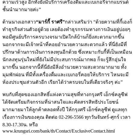
ความเร็วสูง อีกทั้งยังมีบริการเครื่องดื่มและเบเกอรี่จากแบรนด์
ชั้นนำมากมายค่ะ”
ด้านนางเอกสาว
“มาร์กี้ ราศรี”
กล่าวเสริมว่า “ด้วยความที่กี้เองก็
ทำธุรกิจส่วนตัวอยู่ด้วย เลยต้องทำธุรกรรมทางการเงินอยู่บ่อยๆ
พอมีศูนย์บริการครบวงจรมาเปิดใกล้บ้านก็ยิ่งสะดวกมากขึ้น
นอกจากจะมีเจ้าหน้าที่คอยอำนวยความสะดวกแล้ว ที่นี่ยังมีที่
ปรึกษาด้านการเงินการลงทุนอีกด้วย ซึ่งเหมาะกับกี้ที่เป็นเหมือน
นักลงทุนรุ่นใหม่ที่ยังไม่มีประสบการณ์มากพอ ก็จะรู้สึกอุ่นใจ
มากขึ้น นอกจากนี้ที่นี่ยังมีสิ่งอำนวยความสะดวกมากมาย ทั้ง
มุมพักผ่อน ที่มีทั้งเครื่องดื่มและเบเกอรี่คอยให้บริการ ไหนจะมี
ห้องประชุมส่วนตัวอีก เรียกได้ว่าครบจบในที่เดียวจริงๆ ค่ะ”
พบกับที่สุดของเอกสิทธิ์แห่งความสุขที่ทางกรุงศรี เอ็กซ์คลูซีฟ
ได้จัดเตรียมกิจกรรมที่น่าสนใจและคัดสรรสิทธิประโยชน์
มากมายมาให้ลูกค้าตลอดทั้งปี ให้กรุงศรี เอ็กซ์คลูซีฟ ดูแลทุก
เรื่องการเงินของคุณ ติดต่อ 02-296-5566 ทุกวันจันทร์-ศุกร์ เวลา
8.30-17.30น. หรือ
www.krungsri.com/bank/th/Contact/ExclusiveContact.html