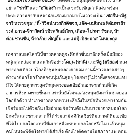
“อมรินทร์ทีวี เอชดี ช่อง
34”
ได้ดึงตัว2 หนุ่มสุดหล่อจากวง SF9
อย่าง
“ชานิ”
และ
“ฮวียอง”
มาเป็นแขกรับเชิญสุดพิเศษ พร้อม
ปะทะความฮากับเหล่านักแสดงมากมายไม่ว่าจะเป็น “
เชอรีน
-ณัฐ
จารี หรเวชกุล”
,
“ตี๋
-วิวิศน์ บวรกีรติขจร,แจ๊ค-เฉลิมพล ทิฆัมพรธีร
วงศ์,อาวอ-จิราวัฒน์ วชิรศรัณย์ภัทร, เดือน-ไปรมา รัชตะ, น้า
ค่อมชวนชื่น, น้ากล้วย เชิญยิ้ม
และ
แม่ปุ๊
-ปิยะมาศ โมนยะกุล
เทศกาลบอลโลกปีนี้ชาวตลาดดูจะคึกคักขึ้นมาอีกครั้งเมื่อมีสอง
หนุ่มสุดหล่อจากแดนกิมจิอย่าง
โดยุน (ชานิ)
และ
จีฮู (ฮวียอง)
หลง
ทางท่องเที่ยวมาไกลถึงชุมชนคลองยายถม งานนี้ชาวตลาดสาวๆ
ต่างพากันกรี้ดกร๊าดสองหนุ่มกันสุดๆ โดยหารู้ไม่ว่าทั้งสองคนแอบ
มีใจให้พายลูกสาวสุดรักสุดหวงของเฮียอ๋านอกจากก้านที่เกิด
อาการหึงหวงพายขึ้นมา เท่านั้นยังไม่พอสองหนุ่มยังมาในช่วงบอล
โลกอีกด้วย ทำเอาชาวตลาดหวนระลึกถึงในสมัยที่พวกเขาร่วมกัน
เชียร์บอลไปด้วยกัน เฮียอ๋าเลยจัดร้านต้อนรับบรรยากาศบอลโลก
อีกครั้ง และชาวตลาดก็ได้ร่วมสามัคคีกันเชียร์ทีมเกาหลีทีมเอเชีย
ที่ได้ไปบอลโลกงานนี้ทีมเกาหลีจะชนะบอลโลกหรือไม่ แล้วหนุ่ม
คนไหนจะพิชิตใจพายได้สำเร็จ ต้องไปติดตามในสภากาแฟ ตอน