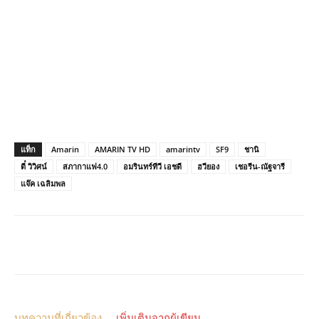
แท็ก
Amarin
AMARIN TV HD
amarintv
SF9
ชานิ
ตี๋ วิวิศน์
สภากาแฟ4.0
อมรินทร์ทีวี เอชดี
ฮวียอง
เชอรีน-ณัฐจารี
แจ๊ค เฉลิมพล
บทความที่เกี่ยวข้อง
เพิ่มเติมจากผู้เขียน