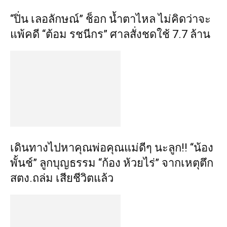
“ปิ่น เลอลักษณ์” ช็อก น้ำตาไหล ไม่คิดว่าจะ
แพ้คดี “ต้อม รชนีกร” ศาลสั่งชดใช้ 7.7 ล้าน
เดินทางไปหาคุณพ่อคุณแม่ดีๆ นะลูก!! “น้อง
พั้นช์” ลูกบุญธรรม “ก้อง ห้วยไร่” จากเหตุตึก
สตง.ถล่ม เสียชีวิตแล้ว