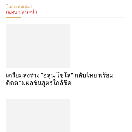
โหลดเพิ่มเติม
กองบก.แนะนำ
เตรียมส่งร่าง “ฮลุน โซโล่” กลับไทย พร้อม
ติดตามผลชันสูตรใกล้ชิด