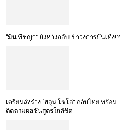
“มิน พีชญา” ยังหวังกลับเข้าวงการบันเทิง!?
เตรียมส่งร่าง “ฮลุน โซโล่” กลับไทย พร้อม
ติดตามผลชันสูตรใกล้ชิด