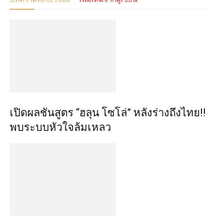
เปิดผลชันสูตร “ฮลุน โซโล่” หลังร่างถึงไทย!!
พบระบบหัวใจล้มเหลว