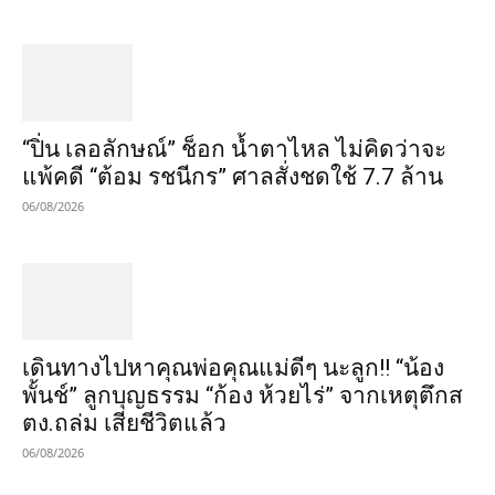
“ปิ่น เลอลักษณ์” ช็อก น้ำตาไหล ไม่คิดว่าจะ
แพ้คดี “ต้อม รชนีกร” ศาลสั่งชดใช้ 7.7 ล้าน
06/08/2026
เดินทางไปหาคุณพ่อคุณแม่ดีๆ นะลูก!! “น้อง
พั้นช์” ลูกบุญธรรม “ก้อง ห้วยไร่” จากเหตุตึกส
ตง.ถล่ม เสียชีวิตแล้ว
06/08/2026