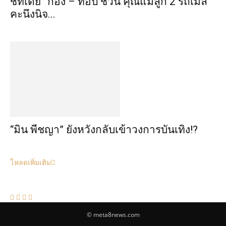
ชีทเดย์” ก้อง – ท็อป ชวน คุณแม่ลูก 2 รถเมล์
คะนึงนิจ...
“มิน พีชญา” ยังหวังกลับเข้าวงการบันเทิง!?
โหลดเพิ่มเติม
© meta8news.com