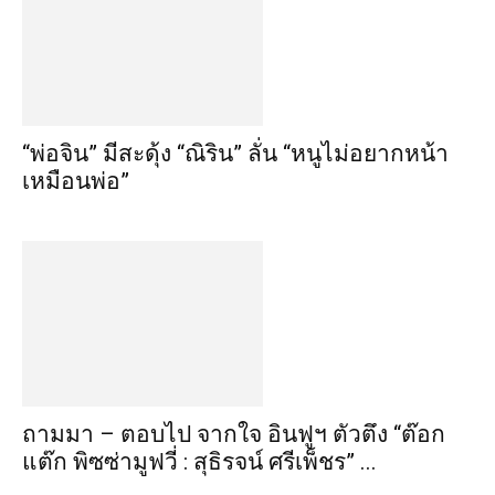
“พ่อจิน” มีสะดุ้ง “ณิริน” ลั่น “หนูไม่อยากหน้า
เหมือนพ่อ”
ถามมา – ตอบไป จากใจ อินฟูฯ ตัวตึง “ต๊อก
แต๊ก พิซซ่ามูฟวี่ : สุธิรจน์ ศรีเพ็ชร” ...