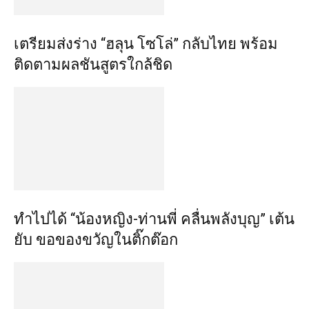
เตรียมส่งร่าง “ฮลุน โซโล่” กลับไทย พร้อม
ติดตามผลชันสูตรใกล้ชิด
ทำไปได้ “น้องหญิง-ท่านพี่ คลื่นพลังบุญ” เต้น
ยับ ขอของขวัญในติ๊กต๊อก