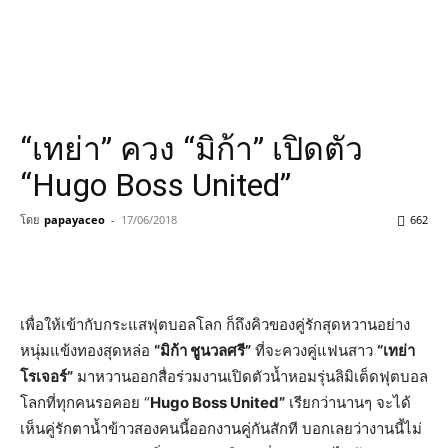
“เทย่า” ควง “มิก้า” เปิดตัว
“Hugo Boss United”
โดย
papayaceo
-
17/06/2018
662
เพื่อให้เข้ากับกระแสฟุตบอลโลก ก็ถึงคิวของคู่รักสุดหวานอย่าง
หนุ่มแข้งทองสุดหล่อ
“
มิก้า ชูนวลศรี
”
ที่จะควงคู่แฟนสาว
“
เทย่า
โรเจอร์
”
มาหวานออกสื่อร่วมงานเปิดตัวน้ำหอมรุ่นลิมิเต็ดฟุตบอล
โลกที่ทุกคนรอคอย “
Hugo Boss United”
เรียกว่านานๆ จะได้
เห็นคู่รักตาน้ำข้าวสองคนนี้ออกงานคู่กันสักที บอกเลยว่างานนี้ไม่