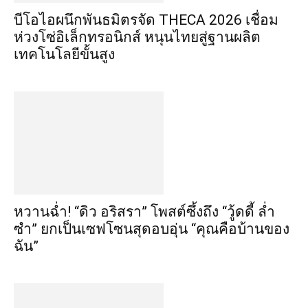
บีโอไอผนึกพันธมิตรจัด THECA 2026 เชื่อม
ห่วงโซ่อิเล็กทรอนิกส์ หนุนไทยสู่ฐานผลิต
เทคโนโลยีขั้นสูง
หวานฉ่ำ! “ดิว อริสรา” โพสต์ซึ้งถึง “วู้ดดี้ ล่ำ
ซำ” ยกเป็นเซฟโซนสุดอบอุ่น “คุณคือบ้านของ
ฉัน”