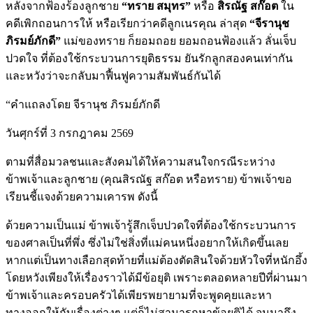
หลังจากฟ้องร้องลูกชาย
“ทราย สมุทร”
หรือ
สิรณัฐ สก๊อต
ใน
คดีเพิกถอนการให้ หรือเรียกว่าคดีลูกเนรคุณ ล่าสุด
“จีรานุช
ภิรมย์ภักดี”
แม่ของทราย ก็ยอมถอย ยอมถอนฟ้องแล้ว ลั่นเจ็บ
ปวดใจ ที่ต้องใช้กระบวนการยุติธรรม ยันรักลูกสองคนเท่ากัน
และหวังว่าจะกลับมาฟื้นฟูความสัมพันธ์กันได้
“คำแถลงโดย จีรานุช ภิรมย์ภักดี
วันศุกร์ที่ 3 กรกฎาคม 2569
ตามที่สื่อมวลชนและสังคมได้ให้ความสนใจกรณีระหว่าง
ข้าพเจ้าและลูกชาย (คุณสิรณัฐ สก๊อต หรือทราย) ข้าพเจ้าขอ
เรียนชี้แจงด้วยความเคารพ ดังนี้
ด้วยความเป็นแม่ ข้าพเจ้ารู้สึกเจ็บปวดใจที่ต้องใช้กระบวนการ
ของศาลเป็นที่พึ่ง ซึ่งไม่ใช่สิ่งที่แม่คนหนึ่งอยากให้เกิดขึ้นเลย
หากแต่เป็นทางเลือกสุดท้ายที่แม่ต้องตัดสินใจด้วยหัวใจที่หนักอึ้ง
โดยหวังเพียงให้เรื่องราวได้มีข้อยุติ เพราะตลอดหลายปีที่ผ่านมา
ข้าพเจ้าและครอบครัวได้เพียรพยายามที่จะพูดคุยและหา
ทางออกให้กับเรื่องต่างๆ แต่ก็ไม่สามารถหาข้อยุติได้ จนมาถึง