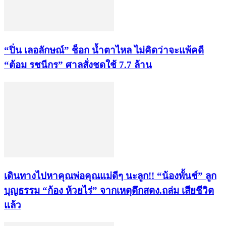
“ปิ่น เลอลักษณ์” ช็อก น้ำตาไหล ไม่คิดว่าจะแพ้คดี
“ต้อม รชนีกร” ศาลสั่งชดใช้ 7.7 ล้าน
เดินทางไปหาคุณพ่อคุณแม่ดีๆ นะลูก!! “น้องพั้นช์” ลูก
บุญธรรม “ก้อง ห้วยไร่” จากเหตุตึกสตง.ถล่ม เสียชีวิต
แล้ว