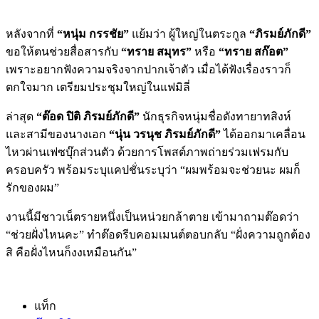
หลังจากที่
“หนุ่ม กรรชัย”
แย้มว่า ผู้ใหญ่ในตระกูล
“ภิรมย์ภักดี”
ขอให้ตนช่วยสื่อสารกับ
“ทราย สมุทร”
หรือ
“ทราย สก๊อต”
เพราะอยากฟังความจริงจากปากเจ้าตัว เมื่อได้ฟังเรื่องราวก็
ตกใจมาก เตรียมประชุมใหญ่ในแฟมิลี่
ล่าสุด
“ต๊อด ปิติ ภิรมย์ภักดี”
นักธุรกิจหนุ่มชื่อดังทายาทสิงห์
และสามีของนางเอก
“นุ่น วรนุช ภิรมย์ภักดี”
ได้ออกมาเคลื่อน
ไหวผ่านเฟซบุ๊กส่วนตัว ด้วยการโพสต์ภาพถ่ายร่วมเฟรมกับ
ครอบครัว พร้อมระบุแคปชั่นระบุว่า “ผมพร้อมจะช่วยนะ ผมก็
รักของผม”
งานนี้มีชาวเน็ตรายหนึ่งเป็นหน่วยกล้าตาย เข้ามาถามต๊อดว่า
“ช่วยฝั่งไหนคะ” ทำต๊อดรีบคอมเมนต์ตอบกลับ “ฝั่งความถูกต้อง
สิ คือฝั่งไหนก็งงเหมือนกัน”
แท็ก