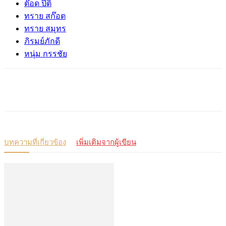
ต๊อด ปิติ
ทราย สก๊อต
ทราย สมุทร
ภิรมย์ภักดี
หนุ่ม กรรชัย
บทความที่เกี่ยวข้อง
เพิ่มเติมจากผู้เขียน