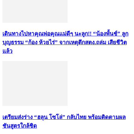
เดินทางไปหาคุณพ่อคุณแม่ดีๆ นะลูก!! “น้องพั้นช์” ลูก
บุญธรรม “ก้อง ห้วยไร่” จากเหตุตึกสตง.ถล่ม เสียชีวิต
แล้ว
เตรียมส่งร่าง “ฮลุน โซโล่” กลับไทย พร้อมติดตามผล
ชันสูตรใกล้ชิด