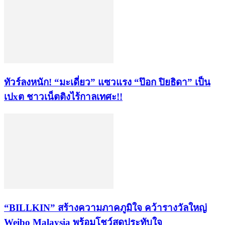
ทัวร์ลงหนัก! “มะเดี่ยว” แซวแรง “ป๊อก ปิยธิดา” เป็น
เปxต ชาวเน็ตติงไร้กาลเทศะ!!
“BILLKIN” สร้างความภาคภูมิใจ คว้ารางวัลใหญ่
Weibo Malaysia พร้อมโชว์สุดประทับใจ