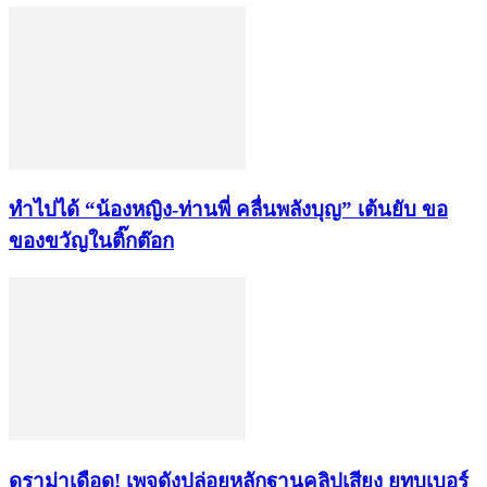
ทำไปได้ “น้องหญิง-ท่านพี่ คลื่นพลังบุญ” เต้นยับ ขอ
ของขวัญในติ๊กต๊อก
ดราม่าเดือด! เพจดังปล่อยหลักฐานคลิปเสียง ยูทูบเบอร์