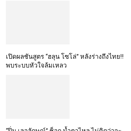
เปิดผลชันสูตร “ฮลุน โซโล่” หลังร่างถึงไทย!!
พบระบบหัวใจล้มเหลว
“ปิ่น เลอลักษณ์” ช็อก น้ำตาไหล ไม่คิดว่าจะ