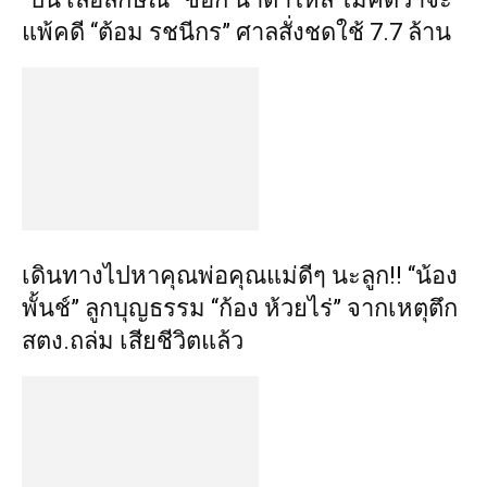
แพ้คดี “ต้อม รชนีกร” ศาลสั่งชดใช้ 7.7 ล้าน
เดินทางไปหาคุณพ่อคุณแม่ดีๆ นะลูก!! “น้อง
พั้นช์” ลูกบุญธรรม “ก้อง ห้วยไร่” จากเหตุตึก
สตง.ถล่ม เสียชีวิตแล้ว