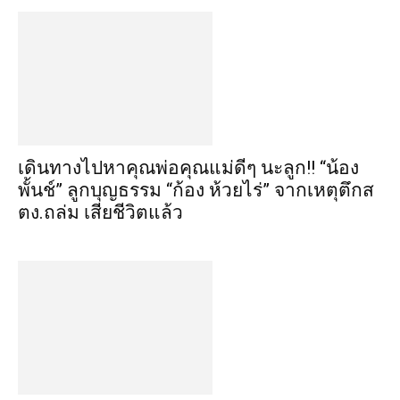
เดินทางไปหาคุณพ่อคุณแม่ดีๆ นะลูก!! “น้อง
พั้นช์” ลูกบุญธรรม “ก้อง ห้วยไร่” จากเหตุตึกส
ตง.ถล่ม เสียชีวิตแล้ว