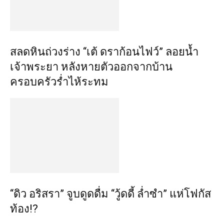
สลดหินถ่วงร่าง “เต้ ดราก้อนไฟว์” ลอยน้ำ
เจ้าพระยา หลังหายตัวออกจากบ้าน
ครอบครัวร่ำไห้ระทม
“ดิว อริสรา” จูบดูดดื่ม “วู้ดดี้ ล่ำซำ” แห่โฟกัส
ท้อง!?