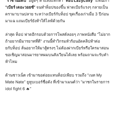
“ราชานมดิบ”
อยู่ดีๆ หาแสงแท็กหา
“ท็อป LazyLoxy”
แฟนเก่า
“เบียร์ เดอะวอยซ์”
จนทำท็อปของขึ้น ฟาดเบียร์แรงๆ กลายเป็น
ดรามาบานปลาย ระหว่างเบียร์กับท็อป ขุดเรื่องเก่าเมื่อ 3 ปีก่อน
มาแฉ แถมเบียร์ยังท้าให้ไลฟ์ด้วยกัน
ล่าสุด ท็อป ฟาดอีกรอบด้วยการโพสต์ลอยๆ ภาพหนังสือ “ไม่ยาก
ถ้าอยากมีมารยาทที่ดี” งานนี้ทำวิกรมหัวร้อนอัดคลิปท้าต่อ
ยกับท็อป ลั่นอยากให้มาสู้ตรงๆ ไม่ต้องฝากเบียร์หรือใครมาสอน
ขอเชิญมาสอนมารยาทผมบนสังเวียนได้เลย พร้อมถามจะรับคำ
ท้าไหม
ด้านชาวเน็ต เข้ามาขอต่อยแทนท็อปเพียบ รวมถึง “เนท My
Mate Nate” ยูทูบเบอร์ชื่อดัง ที่เข้ามาเมนต์ว่า “มาชกในรายการ
idol fight 6 🔥”