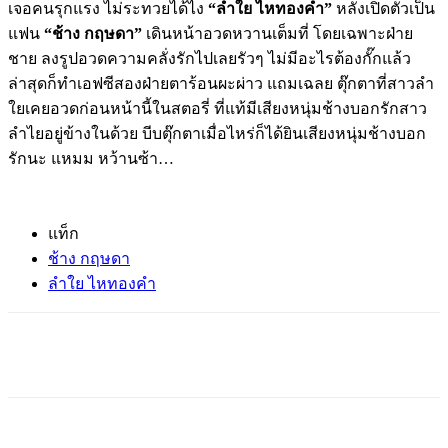
เจอคนรุกแรง ไม่ระทวยได้ไง
“ลำใย ไหทองคำ”
หลังเปิดตัวเป็น
แฟน
“ช้าง กฤษดา”
เดินหน้าอวดหวานเต็มที่ โดยเฉพาะฝ่าย
ชาย ลงรูปอวดความคลั่งรักไปเลยรัวๆ ไม่มีอะไรต้องกั๊กแล้ว
ล่าสุดก็ทำเอฟซีสองฝ่ายตาร้อนผะผ่าว แถมเฉลย ตุ๊กตาที่สาวลำ
ใยเคยอวดก่อนหน้านี้ในสตอรี่ ที่แท้มีเสียงหนุ่มช้างบอกรักสาว
ลำไยอยู่ข้างในด้วย บีบตุ๊กตาเมื่อไหร่ก็ได้ยินเสียงหนุ่มช้างบอก
รักนะ แหมม หว้านซ้า…
แท็ก
ช้าง กฤษดา
ลำใย ไหทองคำ