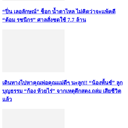
“ปิ่น เลอลักษณ์” ช็อก น้ำตาไหล ไม่คิดว่าจะแพ้คดี
“ต้อม รชนีกร” ศาลสั่งชดใช้ 7.7 ล้าน
เดินทางไปหาคุณพ่อคุณแม่ดีๆ นะลูก!! “น้องพั้นช์” ลูก
บุญธรรม “ก้อง ห้วยไร่” จากเหตุตึกสตง.ถล่ม เสียชีวิต
แล้ว