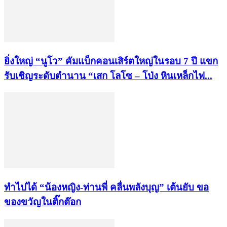
ยิ่งใหญ่ “นูโว” คัมแบ็กคอนเสิร์ตใหญ่ในรอบ 7 ปี แขก
รับเชิญระดับตำนาน “เสก โลโซ – โป่ง หินเหล็กไฟ...
ทำไปได้ “น้องหญิง-ท่านพี่ คลื่นพลังบุญ” เต้นยับ ขอ
ของขวัญในติ๊กต๊อก