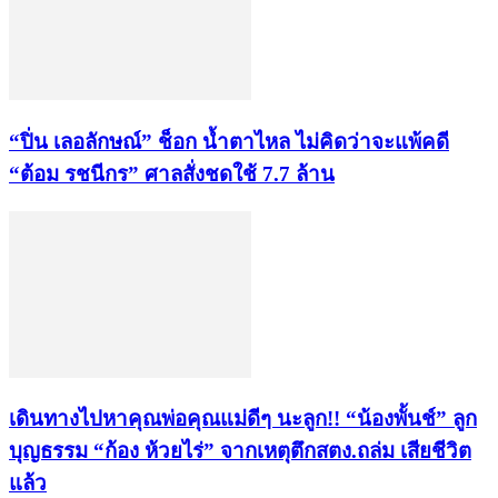
“ปิ่น เลอลักษณ์” ช็อก น้ำตาไหล ไม่คิดว่าจะแพ้คดี
“ต้อม รชนีกร” ศาลสั่งชดใช้ 7.7 ล้าน
เดินทางไปหาคุณพ่อคุณแม่ดีๆ นะลูก!! “น้องพั้นช์” ลูก
บุญธรรม “ก้อง ห้วยไร่” จากเหตุตึกสตง.ถล่ม เสียชีวิต
แล้ว