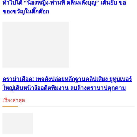
ทำไปได้ “น้องหญิง-ท่านพี่ คลื่นพลังบุญ” เต้นยับ ขอ
ของขวัญในติ๊กต๊อก
ดราม่าเดือด! เพจดังปล่อยหลักฐานคลิปเสียง ยูทูบเบอร์
ใหญ่เดินหน้าง้ออดีตทีมงาน ลบล้างตราบาปคุกคาม
เรื่องล่าสุด