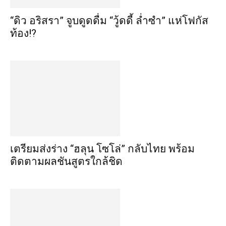
“ดิว อริสรา” จูบดูดดื่ม “วู้ดดี้ ล่ำซำ” แห่โฟกัส
ท้อง!?
เตรียมส่งร่าง “ฮลุน โซโล่” กลับไทย พร้อม
ติดตามผลชันสูตรใกล้ชิด