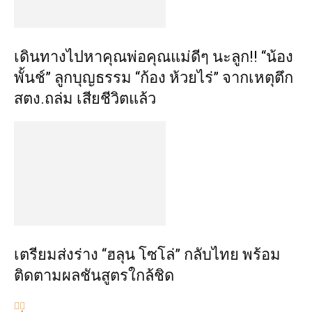
เดินทางไปหาคุณพ่อคุณแม่ดีๆ นะลูก!! “น้อง
พั้นช์” ลูกบุญธรรม “ก้อง ห้วยไร่” จากเหตุตึก
สตง.ถล่ม เสียชีวิตแล้ว
เตรียมส่งร่าง “ฮลุน โซโล่” กลับไทย พร้อม
ติดตามผลชันสูตรใกล้ชิด