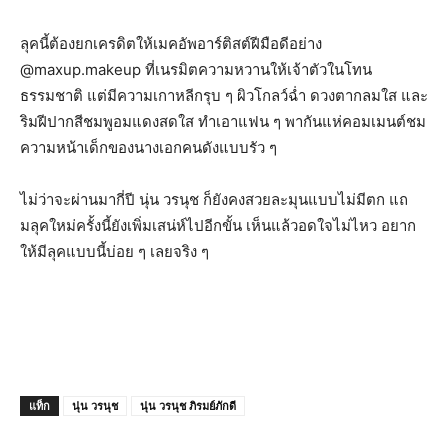
ลุคนี้ต้องยกเครดิตให้เมคอัพอาร์ติสต์ฝีมือดีอย่าง
@maxup.makeup ที่เนรมิตความหวานให้เจ้าตัวในโทน
ธรรมชาติ แต่มีความเกาหลีกรุบ ๆ ผิวโกลว์ฉ่ำ ดวงตากลมใส และ
ริมฝีปากสีชมพูอมแดงสดใส ทำเอาแฟน ๆ พากันแห่คอมเมนต์ชม
ความหน้าเด็กของนางเอกคนดังแบบรัว ๆ
ไม่ว่าจะผ่านมากี่ปี นุ่น วรนุช ก็ยังคงสวยละมุนแบบไม่มีตก แถ
มลุคใหม่ครั้งนี้ยังเพิ่มเสน่ห์ไปอีกขั้น เห็นแล้วอดใจไม่ไหว อยาก
ให้มีลุคแบบนี้บ่อย ๆ เลยจริง ๆ
แท็ก
นุ่น วรนุช
นุ่น วรนุช ภิรมย์ภักดี