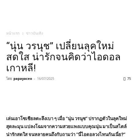
หน้าแรก
ข่าวบันเทิง
“นุ่น วรนุช” เปลี่ยนลุคใหม่
สดใส น่ารักจนคิดว่าไอดอล
เกาหลี!
โดย
papayaceo
-
16/07/2025
75
เล่นเอาโซเชียลตะลึงเบา ๆ เมื่อ “นุ่น วรนุช” ปรากฏตัวในลุคใหม่
สุดละมุน แปลงโฉมจากความสวยแพงแบบคุณนุ่น มาเป็นสไตล์
น่ารักสดใส จนหลายคนถึงกับถามว่า “นี่ไอดอลวงไหนกันเนี่ย?”