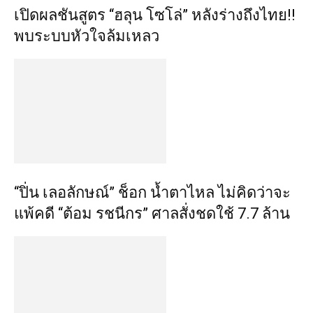
เปิดผลชันสูตร “ฮลุน โซโล่” หลังร่างถึงไทย!!
พบระบบหัวใจล้มเหลว
“ปิ่น เลอลักษณ์” ช็อก น้ำตาไหล ไม่คิดว่าจะ
แพ้คดี “ต้อม รชนีกร” ศาลสั่งชดใช้ 7.7 ล้าน