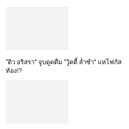
“ดิว อริสรา” จูบดูดดื่ม “วู้ดดี้ ล่ำซำ” แห่โฟกัส
ท้อง!?