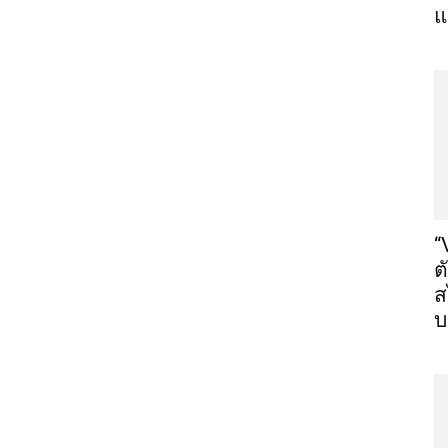
แ
“
ต
ส
บ