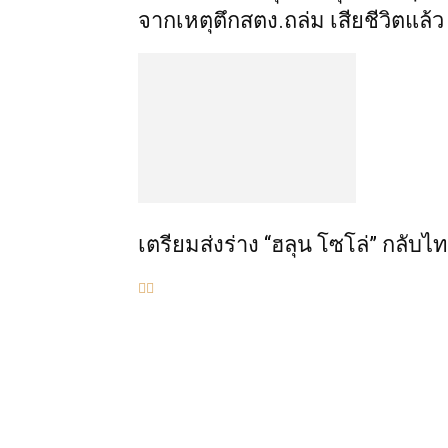
จากเหตุตึกสตง.ถล่ม เสียชีวิตแล้ว
เตรียมส่งร่าง “ฮลุน โซโล่” กลับ