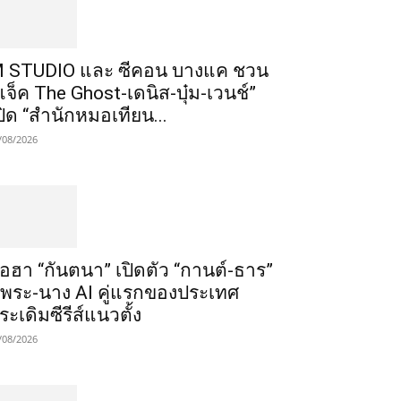
 STUDIO และ ซีคอน บางแค ชวน
แจ็ค The Ghost-เดนิส-บุ๋ม-เวนช์”
ปิด “สำนักหมอเทียน...
/08/2026
ือฮา “กันตนา” เปิดตัว “กานต์-ธาร”
ู่พระ-นาง AI คู่แรกของประเทศ
ระเดิมซีรีส์แนวตั้ง
/08/2026