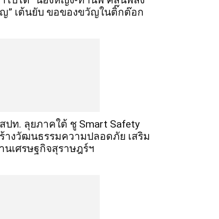
ำไปได้ “น้องหญิง-ท่านพี่ คลื่นพลัง
ุญ” เต้นยับ ขอของขวัญในติ๊กต๊อก
สสปท. ลุยภาคใต้ ชู Smart Safety
ร้างวัฒนธรรมความปลอดภัย เสริม
านเศรษฐกิจสุราษฎร์ฯ