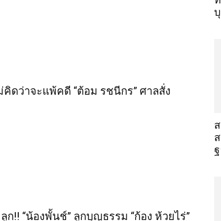
ท
บ
่คิดว่าจะแพ้คดี “ต้อม รชนีกร” ศาลสั่ง
​
ส
ฐ
!! “น้องพั้นช์” ลูกบุญธรรม “ก้อง ห้วยไร่”