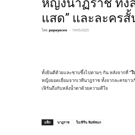
หญิงนาฏราช ทั้
แสด” และละครสั้น
โดย
papayaceo
-
19/05/2025
ทั้งยินดีด้วยและซาบซึ้งไปตามๆ กัน หลังจากที่
“ใบ
หญิงยอดเยี่ยมจากเวทีนาฎราช ทั้งจากละครยาวเร
เฟิร์นถึงกับหลั่งน้ำตาด้วยความดีใจ
แท็ก
นาฎราช
ใบเฟิรืน พิมพ์ชนก