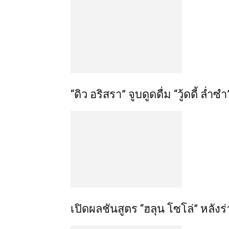
“ดิว อริสรา” จูบดูดดื่ม “วู้ดดี้ ล่ำ
เปิดผลชันสูตร “ฮลุน โซโล่” หลัง