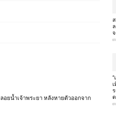
ส
ล
จ
07
“
เ
ร
ด
์” ลอยน้ำเจ้าพระยา หลังหายตัวออกจาก
07