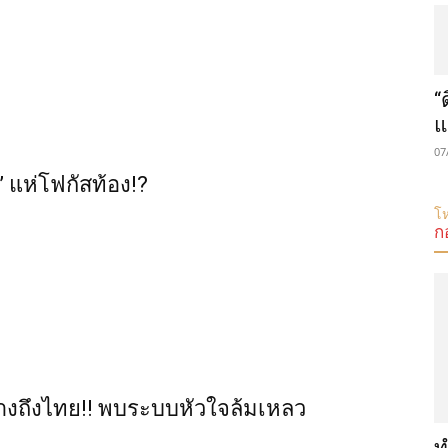
“
แ
07
ซำ” แห่โฟกัสท้อง!?
โห
ก
ร่างถึงไทย!! พบระบบหัวใจล้มเหลว