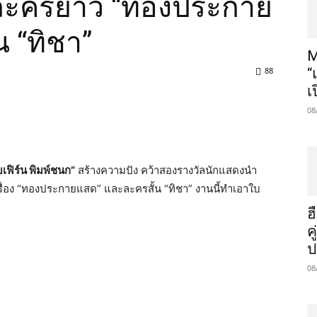
งละครยาว “ทองประกาย
 “ทิชา”
M
88
“
เ
08
เฟิร์น พิมพ์ชนก”
สร้างความปัง คว้าสองรางวัลนักแสดงนำ
ื่อง “ทองประกายแสด” และละครสั้น “ทิชา” งานนี้ทำเอาใบ
ฮ
ค
ป
08