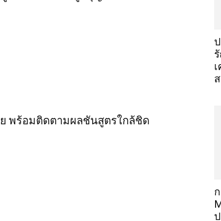
ป
ร
เ
ส
ไทย พร้อมติดตามผลชันสูตรใกล้ชิด
ก
M
ป