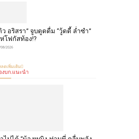
ดิว อริสรา” จูบดูดดื่ม “วู้ดดี้ ล่ำซำ”
ห่โฟกัสท้อง!?
/08/2026
ลดเพิ่มเติม
องบก.แนะนำ