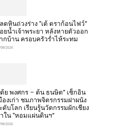
ลดหินถ่วงร่าง “เต้ ดราก้อนไฟว์”
อยน้ำเจ้าพระยา หลังหายตัวออก
ากบ้าน ครอบครัวร่ำไห้ระทม
/08/2026
เต้ย พงศกร – ต้น ธนษิต” เช็กอิน
มืองเก่า ชมภาพจิตรกรรมฝาผนัง
ะดับโลก เรียนรู้นวัตกรรมผักเชียง
าใน “หอมแผ่นดินฯ”
/08/2026