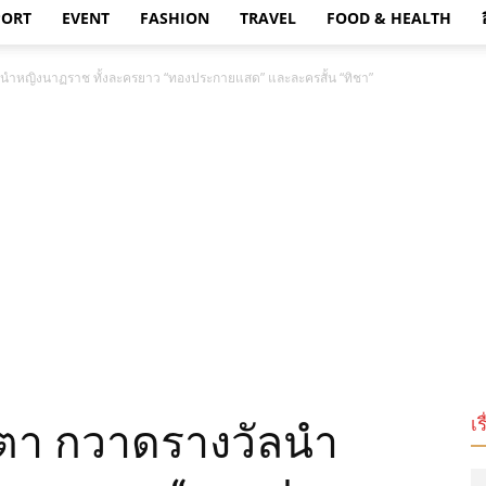
PORT
EVENT
FASHION
TRAVEL
FOOD & HEALTH
วัลนำหญิงนาฏราช ทั้งละครยาว “ทองประกายแสด” และละครสั้น “ทิชา”
เร
น้ำตา กวาดรางวัลนำ