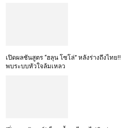
เปิดผลชันสูตร “ฮลุน โซโล่” หลังร่างถึงไทย!!
พบระบบหัวใจล้มเหลว