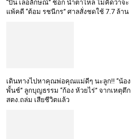
“ปิ่น เลอลักษณ์” ช็อก น้ำตาไหล ไม่คิดว่าจะ
แพ้คดี “ต้อม รชนีกร” ศาลสั่งชดใช้ 7.7 ล้าน
เดินทางไปหาคุณพ่อคุณแม่ดีๆ นะลูก!! “น้อง
พั้นช์” ลูกบุญธรรม “ก้อง ห้วยไร่” จากเหตุตึก
สตง.ถล่ม เสียชีวิตแล้ว