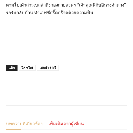
ตามไปเฝ้าสาวเบลล่าถึงกองถ่ายละคร “เจ้าคุณพี่กับอินางคำดวง”
รอรับกลับบ้าน ทำเอฟซีกรี๊ดกร๊าดด้วยความฟิน
แท็ก
วิล ชวิณ
เบลล่า ราณี
บทความที่เกี่ยวข้อง
เพิ่มเติมจากผู้เขียน