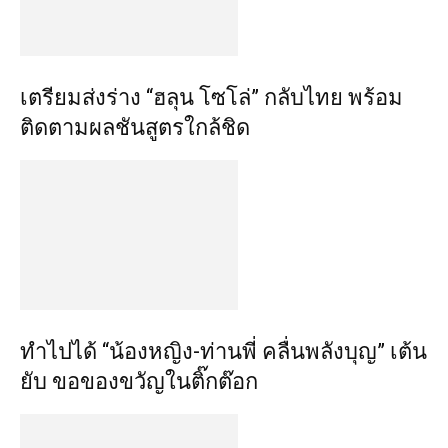
เตรียมส่งร่าง “ฮลุน โซโล่” กลับไทย พร้อม
ติดตามผลชันสูตรใกล้ชิด
ทำไปได้ “น้องหญิง-ท่านพี่ คลื่นพลังบุญ” เต้น
ยับ ขอของขวัญในติ๊กต๊อก