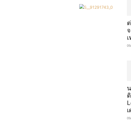
ต
จ
เ
09
น
ต
L
เ
09