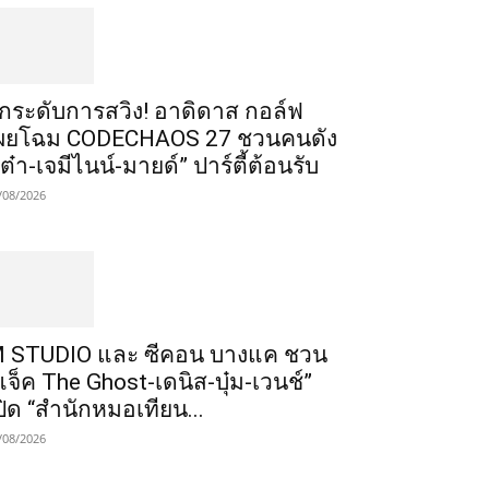
ยกระดับการสวิง! อาดิดาส กอล์ฟ
ผยโฉม CODECHAOS 27 ชวนคนดัง
เต๋า-เจมีไนน์-มายด์” ปาร์ตี้ต้อนรับ
/08/2026
 STUDIO และ ซีคอน บางแค ชวน
แจ็ค The Ghost-เดนิส-บุ๋ม-เวนช์”
ปิด “สำนักหมอเทียน...
/08/2026