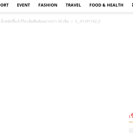
PORT
EVENT
FASHION
TRAVEL
FOOD & HEALTH
 น้ำหนักขึ้น 8 กิโล เข็มทิ่มท้องมากกว่า 50 เข็ม
S__91291742_0
เร