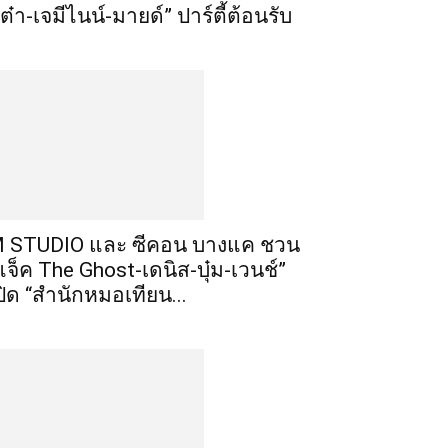
เต๋า-เจมีไนน์-มายด์” ปาร์ตี้ต้อนรับ
 STUDIO และ ซีคอน บางแค ชวน
แจ็ค The Ghost-เดนิส-บุ๋ม-เวนช์”
ปิด “สำนักหมอเทียน...