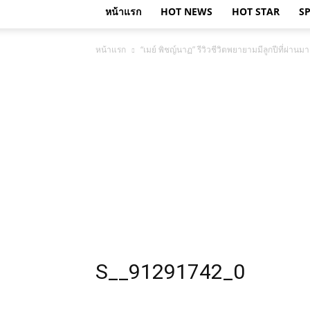
หน้าแรก
HOT NEWS
HOT STAR
S
หน้าแรก
“เมย์ พิชญ์นาฏ” รีวิวชีวิตพยายามมีลูกปีที่ผ่านมา
S__91291742_0