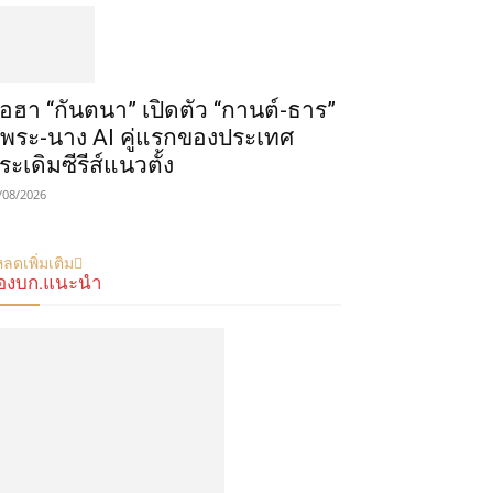
ือฮา “กันตนา” เปิดตัว “กานต์-ธาร”
ู่พระ-นาง AI คู่แรกของประเทศ
ระเดิมซีรีส์แนวตั้ง
/08/2026
ลดเพิ่มเติม
องบก.แนะนำ