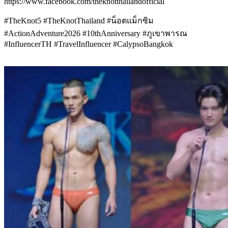
https://www.facebook.com/theknotthailandofficial
#TheKnot5 #TheKnotThailand #น็อตแม็กซิม
#ActionAdventure2026 #10thAnniversary #ภูเขาพารณ
#InfluencerTH #TravelInfluencer #CalypsoBangkok