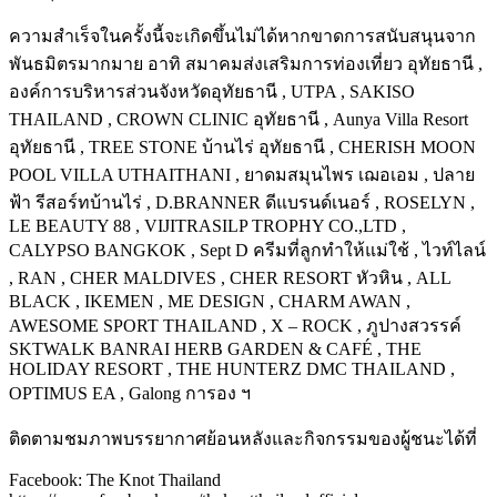
ความสำเร็จในครั้งนี้จะเกิดขึ้นไม่ได้หากขาดการสนับสนุนจาก
พันธมิตรมากมาย อาทิ สมาคมส่งเสริมการท่องเที่ยว อุทัยธานี ,
องค์การบริหารส่วนจังหวัดอุทัยธานี , UTPA , SAKISO
THAILAND , CROWN CLINIC อุทัยธานี , Aunya Villa Resort
อุทัยธานี , TREE STONE บ้านไร่ อุทัยธานี , CHERISH MOON
POOL VILLA UTHAITHANI , ยาดมสมุนไพร เฌอเอม , ปลาย
ฟ้า รีสอร์ทบ้านไร่ , D.BRANNER ดีแบรนด์เนอร์ , ROSELYN ,
LE BEAUTY 88 , VIJITRASILP TROPHY CO.,LTD ,
CALYPSO BANGKOK , Sept D ครีมที่ลูกทำให้แม่ใช้ , ไวท์ไลน์
, RAN , CHER MALDIVES , CHER RESORT หัวหิน , ALL
BLACK , IKEMEN , ME DESIGN , CHARM AWAN ,
AWESOME SPORT THAILAND , X – ROCK , ภูปางสวรรค์
SKTWALK BANRAI HERB GARDEN & CAFÉ , THE
HOLIDAY RESORT , THE HUNTERZ DMC THAILAND ,
OPTIMUS EA , Galong การอง ฯ
ติดตามชมภาพบรรยากาศย้อนหลังและกิจกรรมของผู้ชนะได้ที่
Facebook: The Knot Thailand