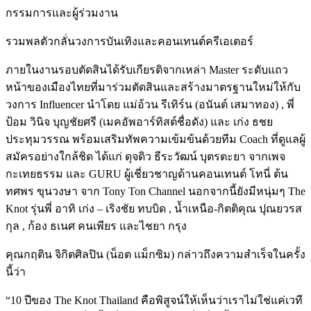
กรรมการและผู้ร่วมงาน
รวมพลตัวกลั่นวงการบันเทิงและคอนเทนต์ครีเอเตอร์
ภายในงานรอบตัดสินได้รับเกียรติจากเหล่า Master ระดับแถว
หน้าของเมืองไทยที่มาร่วมตัดสินและสร้างมาตรฐานใหม่ให้กับ
วงการ Influencer นำโดย แม่อ้วน รีเทิร์น (อนันต์ เสมาทอง) , พี่
ป้อม วินิจ บุญชัยศรี (เมคอัพอาร์ทิสต์ชื่อดัง) และ เก่ง ธชย
ประทุมวรรณ พร้อมเสริมทัพความเข้มข้นด้วยทีม Coach ที่ดูแลผู้
สมัครอย่างใกล้ชิด ได้แก่ ดุจดิว ธีระวัฒน์ บุตรตะยา จากเพจ
กะเทยธรรม และ GURU ผู้เชี่ยวชาญด้านคอนเทนต์ โทนี่ ต้น
ทศพร ขุนวงษา จาก Tony Ton Channel นอกจากนี้ยังมีหนุ่มๆ The
Knot รุ่นพี่ อาทิ เก่ง – เริงชัย ทบบิด , น้ำเหนือ-กิตติคุณ ปุณยวรส
กุล , ก้อง ธเนศ คนเพียร และไชยา กรุง
คุณกฤติน จิกิตศิลปิน (น็อต แม็กซิม) กล่าวถึงความสำเร็จในครั้ง
นี้ว่า
“10 ปีของ The Knot Thailand คือพิสูจน์ให้เห็นว่าเราไม่ใช่แค่เวที