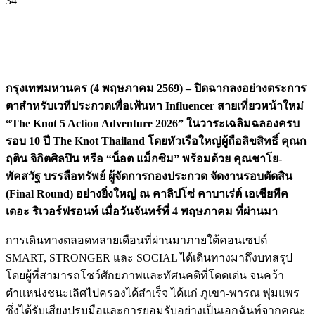
34
กรุงเทพมหานคร (4 พฤษภาคม 2569) – ปิดฉากลงอย่างตระการ
ตาสำหรับเวทีประกวดเพื่อเฟ้นหา Influencer สายเที่ยวหน้าใหม่
“The Knot 5 Action Adventure 2026” ในวาระเฉลิมฉลองครบ
รอบ 10 ปี The Knot Thailand โดยหัวเรือใหญ่ผู้ถือลิขสิทธิ์ คุณก
ฤติน จิกิตศิลปิน หรือ “น็อต แม็กซิม” พร้อมด้วย คุณชาโย-
พัคสวัฐ บรรลือทรัพย์ ผู้จัดการกองประกวด จัดงานรอบตัดสิน
(Final Round) อย่างยิ่งใหญ่ ณ คาลิปโซ่ คาบาเร่ต์ เอเชียทีค
เดอะ ริเวอร์ฟรอนท์ เมื่อวันจันทร์ที่ 4 พฤษภาคม ที่ผ่านมา
การเดินทางตลอดหลายเดือนที่ผ่านมาภายใต้คอนเซปต์
SMART, STRONGER และ SOCIAL ได้เดินทางมาถึงบทสรุป
โดยผู้ที่สามารถโชว์ศักยภาพและทัศนคติที่โดดเด่น จนคว้า
ตำแหน่งชนะเลิศไปครองได้สำเร็จ ได้แก่ ภูเขา-พารณ พุ่มแพร
ซึ่งได้รับเสียงปรบมือและการยอมรับอย่างเป็นเอกฉันท์จากคณะ