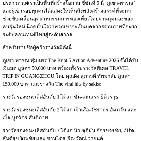
ประกวด แต่เราเป็นพื้นที่สร้างโอกาส ซีซั่นที่ 5 นี้ ‘ภูเขา-พารณ’
และผู้เข้ารอบทุกคนได้แสดงให้เห็นถึงพลังสร้างสรรค์ที่จะมา
ช่วยขับเคลื่อนอุตสาหกรรมการท่องเที่ยวไทยผ่านมุมมองของ
คนรุ่นใหม่ น็อคมั่นใจว่าพวกเขาจะเป็นบุคลากรคุณภาพที่จะยก
ระดับคอนเทนต์ไทยสู่ระดับสากล”
สำหรับรายชื่อผู้คว้ารางวัลมีดังนี้
ภูเขา-พารณ พุ่มแพร The Knot 5 Action Adventure 2026 ซึ่งได้รับ
เงินสด มูลค่า 50,000 บาท พร้อมทั้งรับรางวัลพิเศษ TRAVEL
TRIP IN GUANGZHOU โดย คุณผิง สุภาวดี ทัพมาลัย มูลค่า
150,000 บาท และรางวัล The viral hits by sakiso
รางวัลรองชนะเลิศอันดับ 1 ได้แก่ ซัน-เสกสรร ธิติวรวุธ
รางวัลรองชนะเลิศอันดับ 2 ได้แก่ เจ้าเสือ-วัชรากร อัมภวัน และ
เบิ้ล-บูรฉัตร สันติภาพ
รางวัลรองชนะเลิศอันดับ 3 ได้แก่ นิว-ชุติมัน จักรขจรชัย, เบิร์ด-
สันติสุข จิระชัย และ ซานโตส-ธีระวัฒน์ วายนต์