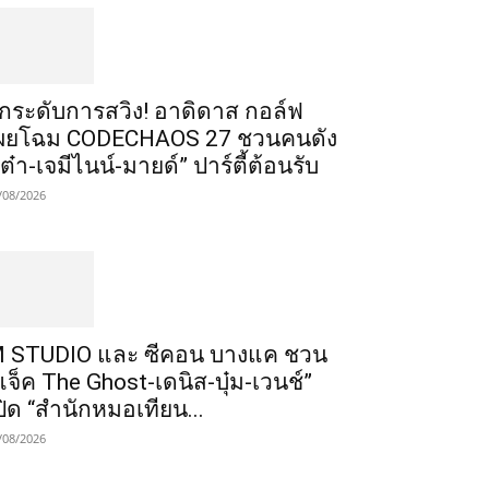
ยกระดับการสวิง! อาดิดาส กอล์ฟ
ผยโฉม CODECHAOS 27 ชวนคนดัง
เต๋า-เจมีไนน์-มายด์” ปาร์ตี้ต้อนรับ
/08/2026
 STUDIO และ ซีคอน บางแค ชวน
แจ็ค The Ghost-เดนิส-บุ๋ม-เวนช์”
ปิด “สำนักหมอเทียน...
/08/2026