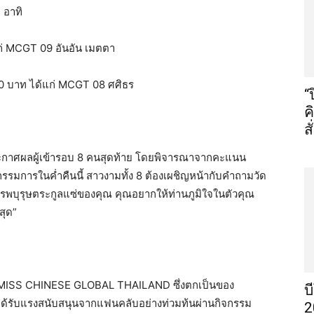
 อาทิ
ก่ MCGT 09 อันอัน เมตตา
00 บาท ได้แก่ MCGT 08 ศศิธร
“
ค
ส
ารประกาศผลผู้เข้ารอบ 8 คนสุดท้าย โดยพิจารณาจากคะแนน
รมการในค่ำคืนนี้ สาวงามทั้ง 8 ต้องเผชิญหน้ากับคำถามวัด
าบรรพบุรุษตระกูลแซ่ของคุณ คุณอยากให้ท่านภูมิใจในตัวคุณ
สุด”
 MISS CHINESE GLOBAL THAILAND ซึ่งตกเป็นของ
บ
ี่ได้รับแรงสนับสนุนจากแฟนคลับอย่างท่วมท้นผ่านกิจกรรม
2