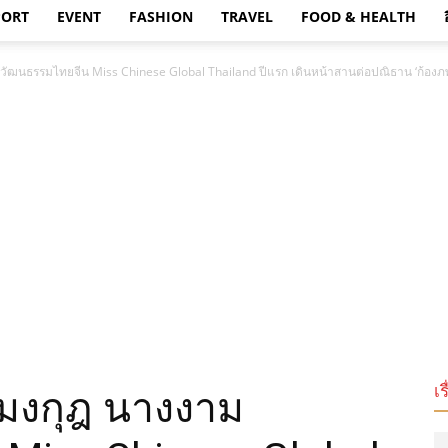
PORT
EVENT
FASHION
TRAVEL
FOOD & HEALTH
มวัฒนธรรมไทยจีน Miss Chinese Global Thailand ปีแรก เดินหน้าสานต่อปณิธาน ‘ก้องภพ’ MD
เร
้ามงกุฎ นางงาม