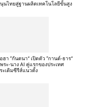
นุนไทยสู่ฐานผลิตเทคโนโลยีขั้นสูง
ือฮา “กันตนา” เปิดตัว “กานต์-ธาร”
ู่พระ-นาง AI คู่แรกของประเทศ
ระเดิมซีรีส์แนวตั้ง