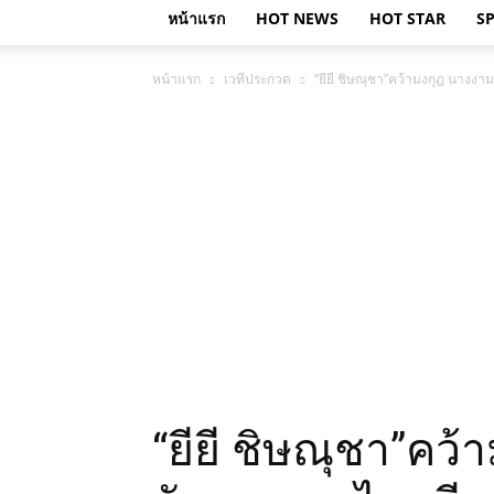
หน้าแรก
HOT NEWS
HOT STAR
S
หน้าแรก
เวทีประกวด
“ยียี ชิษณุชา”คว้ามงกุฎ นางงา
“ยียี ชิษณุชา”คว