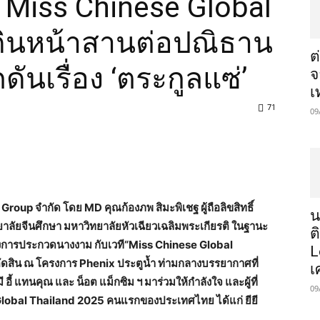
Miss Chinese Global
เดินหน้าสานต่อปณิธาน
ต
กดันเรื่อง ‘ตระกูลแซ่’
จ
เ
71
09
 Group จำกัด โดย MD คุณก้องภพ สิมะพิเชฐ ผู้ถือลิขสิทธิ์
น
ลัยจีนศึกษา มหาวิทยาลัยหัวเฉียวเฉลิมพระเกียรติ ในฐานะ
ต
่ของการประกวดนางงาม กับเวที“Miss Chinese Global
L
ดสิน ณ โครงการ Phenix ประตูน้ำ ท่ามกลางบรรยากาศที่
เ
 อี้ แทนคุณ และ น็อต แม็กซิม ฯ มาร่วมให้กำลังใจ และผู้ที่
09
 Global Thailand 2025 คนแรกของประเทศไทย ได้แก่ ยียี