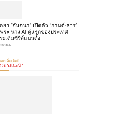
ือฮา “กันตนา” เปิดตัว “กานต์-ธาร”
ู่พระ-นาง AI คู่แรกของประเทศ
ระเดิมซีรีส์แนวตั้ง
/08/2026
ลดเพิ่มเติม
องบก.แนะนำ