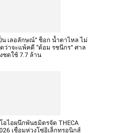
ปิ่น เลอลักษณ์” ช็อก น้ำตาไหล ไม่
ิดว่าจะแพ้คดี “ต้อม รชนีกร” ศาล
ั่งชดใช้ 7.7 ล้าน
ีโอไอผนึกพันธมิตรจัด THECA
026 เชื่อมห่วงโซ่อิเล็กทรอนิกส์