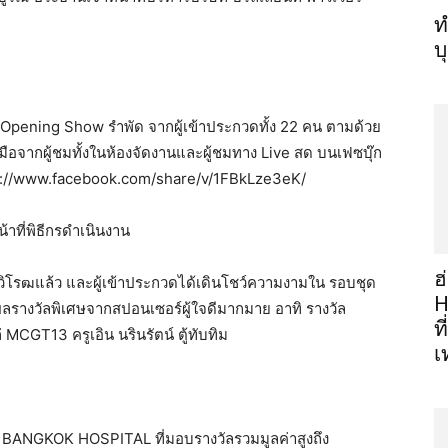
ท
บ
Opening Show รำพัด จากผู้เข้าประกวดทั้ง 22 คน ตามด้วย
ือจากผู้ชมทั้งในห้องจัดงานและผู้ชมทาง Live สด บนเฟซบุ๊ก
s://www.facebook.com/share/v/1FBkLze3eK/
้าที่พิธีกรดำเนินงาน
ฮ
ิโรฒแล้ว และผู้เข้าประกวดได้เดินโชว์ความงามใน รอบชุด
H
ผลรางวัลพิเศษจากสปอนเซอร์ผู้ใจดีมากมาย อาทิ รางวัล
ท
CGT13 ครูเอิน นรินรัตน์ ตู้ทับทิม
เ
E BANGKOK HOSPITAL ที่มอบรางวัลรวมมูลค่าสูงถึง