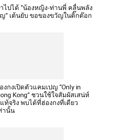
ำไปได้ “น้องหญิง-ท่านพี่ คลื่นพลัง
ุญ” เต้นยับ ขอของขวัญในติ๊กต๊อก
่องกงเปิดตัวแคมเปญ “Only in
ong Kong” ชวนใช้ใจสัมผัสเสน่ห์
ี่แท้จริง พบได้ที่ฮ่องกงที่เดียว
ท่านั้น