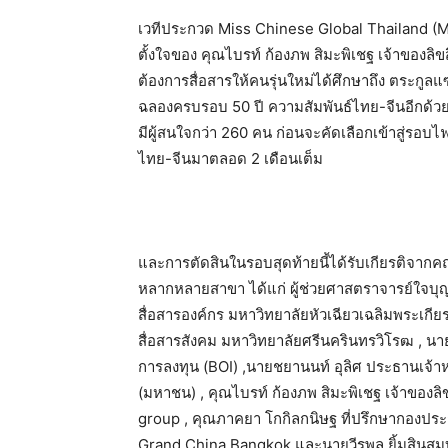
เวทีประกวด Miss Chinese Global Thailand (M
ตั้งใจของ คุณไบรท์ ก้องภพ สิมะพิเชฐ เจ้าของลิขสิท
ต้องการสื่อสารให้คนรุ่นใหม่ได้ศึกษาถึง ตระกูลแ
ฉลองครบรอบ 50 ปี ความสัมพันธ์ไทย-จีนอีกด้ว
มีผู้สนใจกว่า 260 คน ก่อนจะคัดเลือกเข้าสู่รอ
ไทย-จีนมาตลอด 2 เดือนเต็ม
และการตัดสินในรอบสุดท้ายนี้ได้รับเกียรติจากค
หลากหลายสาขา ได้แก่ ผู้ช่วยศาสตราจารย์ใจบุ
สื่อสารองค์กร มหาวิทยาลัยหัวเฉียวเฉลิมพระเกี
สื่อสารสังคม มหาวิทยาลัยศรีนครินทรวิโรฒ , นาย
การลงทุน (BOI) ,นายชยานนท์ อุลิศ ประธานเจ้าหน้า
(มหาชน) , คุณไบรท์ ก้องภพ สิมะพิเชฐ เจ้าของ
group , คุณภาคยา โกกิลกนิษฐ ที่ปรึกษากองประก
Grand China Bangkok และนายวีรพล ยิ้มสินสมบูรณ