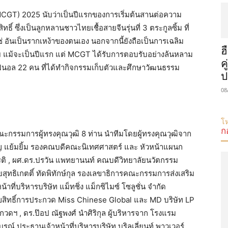
CGT) 2025 นับว่าเป็นปีแรกของการเริ่มต้นสานต่อความ
ธิ์ ซึ่งเป็นลูกหลานชาวไทยเชื้อสายจีนรุ่นที่ 3 ตระกูลซิ้ม ที่
ซ่ อันเป็นรากเหง้าของตนเอง นอกจากนี้ยังถือเป็นการเฉลิม
ฮ
ย แม้จะเป็นปีแรก แต่ MCGT ได้รับการตอบรับอย่างล้นหลาม
ค
บไฟนอล 22 คน ที่ได้ทำกิจกรรมเก็บตัวและศึกษาวัฒนธรรม
ป
08
โห
ก
ณะกรรมการผู้ทรงคุณวุฒิ 8 ท่าน นำทีมโดยผู้ทรงคุณวุฒิจาก
ญ แย้มยิ้ม รองคณบดีคณะนิเทศศาสตร์ และ หัวหน้าแผนก
ยรติ , ผศ.ดร.ปรวัน แพทยานนท์ คณบดีวิทยาลัยนวัตกรรม
สุทธิเกตติ์ ทัดพิทักษ์กุล รองเลขาธิการคณะกรรมการส่งเสริม
ที่บริหารบริษัท แม็ทชิ่ง แม็กซิไมซ์ โซลูชั่น จำกัด
ลิขสิทธิ์การประกวด Miss Chinese Global และ MD บริษัท LP
วดฯ , ดร.ป๊อป ณัฐพงศ์ นำศิริกุล ผู้บริหารจาก โรงแรม
์ ประธานเจ้าหน้าที่บริหารบริษัท บริลเลี่ยนท์ พาวเวอร์