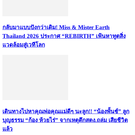
กลับมาแบบปังกว่าเดิม! Miss & Mister Earth
Thailand 2026 ประกาศ “REBIRTH” เฟ้นหาทูตสิ่ง
แวดล้อมสู่เวทีโลก
เดินทางไปหาคุณพ่อคุณแม่ดีๆ นะลูก!! “น้องพั้นช์” ลูก
บุญธรรม “ก้อง ห้วยไร่” จากเหตุตึกสตง.ถล่ม เสียชีวิต
แล้ว