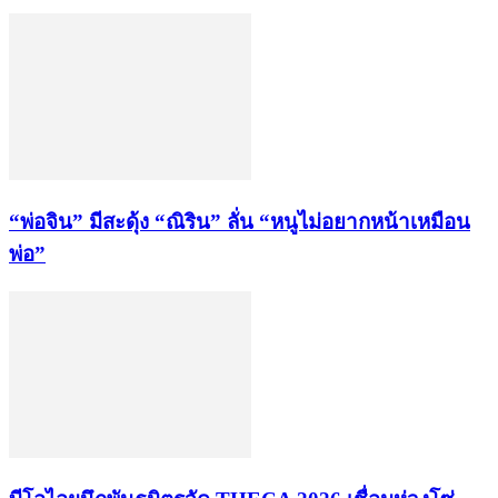
“พ่อจิน” มีสะดุ้ง “ณิริน” ลั่น “หนูไม่อยากหน้าเหมือน
พ่อ”